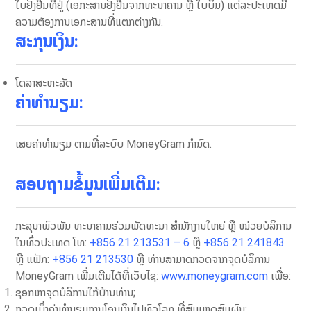
ໃບຢັ້ງຢືນທີ່ຢູ່ (ເອກະສານຢັ້ງຢືນຈາກທະນາຄານ ຫຼື ໃບບິນ) ແຕ່ລະປະເທດມີ
ຄວາມຕ້ອງການເອກະສານທີ່ແຕກຕ່າງກັນ.
ສະກຸນເງິນ:
​ໂດ​ລາສະຫະລັດ
ຄ່າທໍານຽມ:
ເສຍຄ່າທຳນຽມ ຕາມທີ່ລະບົບ MoneyGram ກຳນົດ.
ສອບຖາມຂໍ້ມູນເພີ່ມເຕີມ:
ກະລຸນາພົວພັນ ທະນາຄານຮ່ວມພັດທະນາ ສຳນັກງານໃຫຍ່ ຫຼື ໜ່ວຍບໍລິການ
ໃນທົ່ວປະເທດ ໂທ:
+856 21 213531 – 6
ຫຼື
+856 21 241843
ຫຼື ແຟັກ:
+856 21 213530
ຫຼື ທ່ານສາມາດກວດຈາກຈຸດບໍລິການ
MoneyGram ເພີ່ມເຕີມໄດ້ທີ່ເວັບໄຊ:
www.moneygram.com
ເພື່ອ:
ຊອກຫາຈຸດບໍລິການໃກ້ບ້ານທ່ານ;
ກວດເບິ່ງຄ່າທຳນຽມການໂອນເງິນໄປທົວໂລກ ທີ່ສົມເຫດສົມຜົນ;