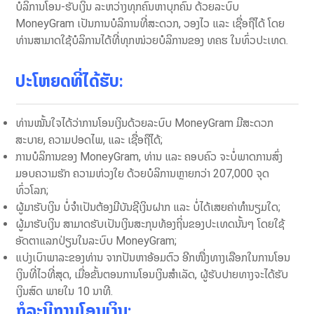
ບໍລິການໂອນ-ຮັບເງິນ ລະຫວ່າງທຸກຄົນຫາບຸກຄົນ ດ້ວຍລະບົບ
MoneyGram ເປັນການບໍລິການທີ່ສະດວກ, ວອງໄວ ​ແລະ ເຊື່ອຖືໄດ້ ໂດຍ
ທ່ານສາມາດໃຊ້ບໍລິການໄດ້ທີ່ທຸກໜ່ວຍບໍລິການຂອງ ທຄຮ ໃນທົ່ວປະເທດ.
ປະໂຫຍດທີ່ໄດ້ຮັບ
:
ທ່ານໝັ້ນໃຈໄດ້ວ່າການໂອນເງິນດ້ວຍລະບົບ MoneyGram ມີສະດວກ
ສະບາຍ, ຄວາມປອດໄພ, ແລະ ເຊື່ອຖືໄດ້;
ການບໍລິການຂອງ MoneyGram, ທ່ານ ແລະ ຄອບຄົວ ຈະບໍ່ພາດການສົ່ງ
ມອບຄວາມຮັກ ຄວາມຫ່ວງໃຍ ດ້ວຍບໍລິການຫຼາຍກວ່າ 207,000 ຈຸດ
ທົ່ວໂລກ;
ຜູ້ມາຮັບເງິນ ບໍ່ຈໍາເປັນຕ້ອງມີບັນຊີເງິນຝາກ ແລະ ບໍ່ໄດ້ເສຍຄ່າທຳນຽມໃດ;
ຜູ້ມາຮັບເງິນ ສາມາດຮັບເປັນເງິນສະກຸນທ້ອງຖິ່ນຂອງປະເທດນັ້ນໆ ໂດຍໃຊ້
ອັດຕາແລກປ່ຽນໃນລະບົບ MoneyGram;
ແບ່ງເບົາພາລະຂອງທ່ານ ຈາກປັນຫາອ້ອມຕົວ ອີກໜື່ງທາງເລືອກໃນການໂອນ
ເງິນທີ່ໄວທີ່ສຸດ, ເມື່ອຂັ້ນຕອນການໂອນເງິນສໍາເລັດ, ຜູ້ຮັບປາຍທາງຈະໄດ້ຮັບ
ເງິນສົດ ພາຍໃນ 10 ນາທີ.
ກໍລະນີການໂອນເງິນ: