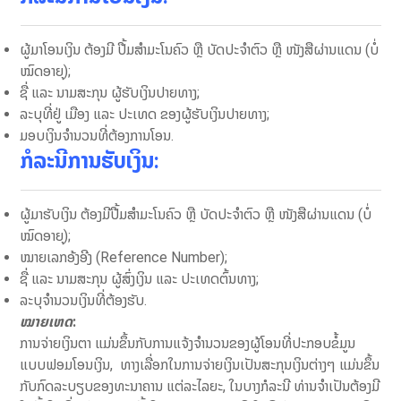
ຜູ້ມາໂອນເງິນ ຕ້ອງມີ ປື້ມສຳມະໂນຄົວ ຫຼື ບັດປະຈຳຕົວ ຫຼື ໜັງສືຜ່ານແດນ (ບໍ່​
ໝົດ​ອາຍຸ);
ຊື່​ ​ແລະ ນາມສະກຸນ ຜູ້​ຮັບ​ເງິນປາຍທາງ;
ລະ​ບຸທີ່ຢູ່ ​ເມືອງ ​ແລະ ປະ​ເທດ ​ຂອງຜູ້ຮັບເງິນປາຍທາງ;
ມອບເງິນຈຳນວນທີ່ຕ້ອງການໂອນ.
ກໍລະນີການຮັບເງິນ:
ຜູ້​ມາຮັບ​ເງິນ ຕ້ອງ​ມີ​ປື້ມສໍາມະໂນຄົວ ຫຼື ບັດປະຈຳຕົວ ຫຼື ໜັງສືຜ່ານແດນ (ບໍ່​
ໝົດ​ອາຍຸ);
ໝາຍເລກອ້ງອີງ (Reference Number);
ຊື່ ແລະ ນາມສະກຸນ ຜູ້ສົ່ງເງິນ ແລະ ປະເທດຕົ້ນທາງ;
ລະບຸຈໍານວນເງິນທີ່​ຕ້ອງ​ຮັບ.
ໝາຍເຫດ
:
ການຈ່າຍເງິນຕາ ແມ່ນຂຶ້ນກັບການແຈ້ງຈໍານວນຂອງຜູ້ໂອນທີ່ປະກອບຂໍ້ມູນ
ແບບຟອມໂອນເງິນ, ທາງເລື່ອກໃນການຈ່າຍເງິນເປັນສະກຸນເງິນຕ່າງໆ ແມ່ນຂຶ້ນ
ກັບກົດລະບຽບຂອງທະນາຄານ ແຕ່ລະໄລຍະ, ໃນບາງກໍລະນີ ທ່ານຈຳເປັນຕ້ອງມີ