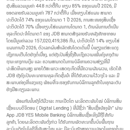
ຊັບສິນລວມມູນຄ່າ 44.8 ກວ່າຕື້ກີບ ທຽບ 85% ຂອງແຜນປີ 2026, ມີ
ຍອດລາຍຮັບລວມມູນຄ່າ 787 ກວ່າຕື້ກີບ ເມື່ອທຽບໃສ່ແຜນ ສາມາດ
ປະຕິບັດໄດ້ 74% ຂອງແຜນໄຕມາດ 1 ປີ 2026, ການສະໜອງສິນເຊື່ອ
ປະຕິບັດໄດ້ 70% ເມື່ອທຽບໃສ່ແຜນການໄຕມາດ 1, ດ້ານຜົນການດໍາເນີນ
ທຸລະກິດປະຈໍາໄຕມາດ1 ຂອງ JDB ສາມາດສ້າງລາຍຮັບຫລັງຫັກອາກອນ
ໂດຍມີມູນຄ່າລວມ 157,020,419,386 ກີບ, ປະຕິບັດໄດ້ 14% ທຽບໃສ່
ແຜນການປີ 2026, ຕົວເລກຜົນສຳເລັດອັນໂດດເດັ່ນນີ້ ບໍ່ພຽງແຕ່ສະແດງ
ເຖິງການເຕີບໂຕຢ່າງຕໍ່ເນື່ອງ, ແຕ່ຍັງເປັນສິ່ງຢັ້ງຢືນເຖິງຄວາມໝັ້ນຄົງທາງດ້ານ
ຖານະທາງການເງິນ ແລະ ຄວາມສາມາດໃນການບໍລິຫານຄວາມສ່ຽງທີ່ມີ
ປະສິດທິພາບສູງ ພາຍໃຕ້ສະພາວະເສດຖະກິດທີ່ມີຄວາມຜັນຜວນ, ເຮັດໃຫ້
JDB ຍັງຄົງເປັນທະນາຄານທຸລະກິດຊັ້ນນໍາ ທີ່ໄດ້ຮັບຄວາມໄວ້ວາງໃຈ ແລະ ມີ
ສະພາບຄ່ອງທີ່ແຂງແຮງ ພ້ອມທີ່ຈະຮອງຮັບການບໍລິການລູກຄ້າໃນທຸກລະດັບ
ຢ່າງມີສະຖຽນລະພາບ.
ພ້ອມກັນນັ້ນຍັງໄດ້ມີວາລະ ການເປີດໂຕ ຜະລິດຕະພັນໃໝ່ ບໍລິການສິນ
ເຊື່ອແບບດິຈິຕອນ ( Digital Lending ) ທີ່ມີຊື່ວ່າ “ສິນເຊື່ອນ້ອງຟ້າ” ຜ່ານ
App JDB YES Mobile Banking ບໍລິການສິນເຊື່ອເທິງມືຖືໃຫ້ກັບ
ລູກຄ້າ, ໂດຍຜະລິດຕະພັນດັ່ງກ່າວ ໄດ້ຮັບການພັດທະນາຂຶ້ນບົນພື້ນຖານ
ລະບົບເຕັກໂນໂລຊີທີ່ທັນສະໄໝ ແລະ ມີລະບົບຮັກສາຄວາມປອດໄພຂອງຂໍ້ມູນ