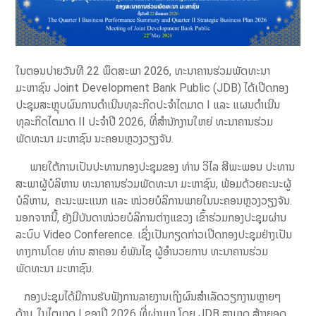
ໃນຕອນບ່າຍວັນທີ 22 ພຶດສະພາ 2026, ທະນາຄານຮ່ວມພັດທະນາ
ມະຫາຊົນ Joint Development Bank Public (JDB) ໄດ້ເປີດກອງ
ປະຊຸມສະຫຼຸບຜົນການດຳເນີນທຸລະກິດປະຈຳໄຕມາດ I ແລະ ແຜນດໍາເນີນ
ທຸລະກິດໄຕມາດ II ປະຈໍາປີ 2026, ທີ່ສໍານັກງານໃຫຍ່ ທະນາຄານຮ່ວມ
ພັດທະນາ ມະຫາຊົນ ນະຄອນຫຼວງວຽງຈັນ.
ພາຍໃຕ້ການເປັນປະທານກອງປະຊຸມຂອງ ທ່ານ ວິໄລ ສີພະພອນ ປະທານ
ສະພາຜູ້ບໍລິຫານ ທະນາຄານຮ່ວມພັດທະນາ ມະຫາຊົນ, ພ້ອມດ້ວຍຄະນະຜູ້
ບໍລິຫານ, ຄະນະພະແນກ ແລະ ໜ່ວຍບໍລິການພາຍໃນນະຄອນຫຼວງວຽງຈັນ.
ນອກຈາກນີ້, ຍັງມີບັນດາໜ່ວຍບໍລິການຕ່າງແຂວງ ເຂົ້າຮ່ວມກອງປະຊຸມຜ່ານ
ລະບົບ Video Conference. ເຊິ່ງເປັນກຽດກ່າວເປີດກອງປະຊຸມຢ່າງເປັນ
ທາງການໂດຍ ທ່ານ ສາຄອນ ຍໍພັນໄຊ ຜູ້ອໍານວຍການ ທະນາຄານຮ່ວມ
ພັດທະນາ ມະຫາຊົນ.
ກອງປະຊຸມໄດ້ມີການຮັບຟັງການລາຍງານເຖິງຜົນສຳເລັດວຽກງານຫຼາຍໆ
ດ້ານ, ໃນໄຕມາດ I ຂອງປີ 2026 ທີ່ຜ່ານມາ ໂດຍ JDB ສາມາດ ສ້າງຍອດ