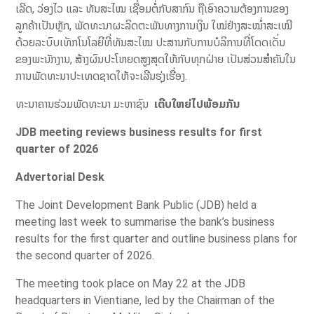
ເລີດ, ວ່ອງໄວ ແລະ ທັນສະໄໝ ເຊື່ອມຕໍ່ກັບສາກົນ ຖືເອົາຄວາມຕ້ອງການຂອງ
ລູກຄ້າເປັນຫຼັກ, ພັດທະນາຜະລິດຕະພັນທາງການເງິນ ໃໝ່ຢ່າງສະໝໍ່າສະເໝີ
ດ້ວຍລະບົບເທັກໂນໂລຍີທີ່ທັນສະໄໝ ປະສານກັບການບໍລິການທີ່ໂດດເດັ່ນ
ຂອງພະນັກງານ, ສ້າງຜົນປະໂຫຍດສູງສຸດໃຫ້ກັບທຸກຝ່າຍ ເປັນສ່ວນສຳຄັນໃນ
ການພັດທະນາປະເທດຊາດໃຫ້ຈະເລີນຮຸ່ງເຮື່ອງ.
ທະນາຄານຮ່ວມພັດທະນາ ມະຫາຊົນ
ເຕີບໃຫຍ່ໄປພ້ອມກັນ
JDB meeting reviews business results for first
quarter of 2026
Advertorial Desk
The Joint Development Bank Public (JDB) held a
meeting last week to summarise the bank’s business
results for the first quarter and outline business plans for
the second quarter of 2026.
The meeting took place on May 22 at the JDB
headquarters in Vientiane, led by the Chairman of the