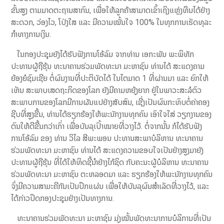
ຂັ້ນສູງ ຕາມມາດຕະຖານສາກົນ, ເພື່ອໃຫ້ລູກຄ້າສາມາດເຂົ້າເຖິງແຫຼ່ງທຶນໄດ້ຢ່າງ
ສະດວກ, ວ່ອງໄວ, ໂປ່ງໃສ ແລະ ມີຄວາມໝັ້ນໃຈ 100% ໃນທຸກການເຮັດທຸລະ
ກໍາທາງການເງິນ.
ໃນກອງປະຊຸມຍັງໄດ້ຮັບຟັງການໂອ້ລົມ ຈາກທ່ານ ເອກະພັນ ພະພິທັກ
ປະທານຜູ້ຖືຮຸ້ນ ທະນາຄານຮ່ວມພັດທະນາ ມະຫາຊົນ ທ່ານໄດ້ ສະແດງຄາມ
ຍ້ອງຍໍຊົມເຊີຍ ຕໍ່ຜົນງານທີ່ປະຕິບັດໄດ້ ໃນໄຕມາດ 1 ທີ່ຜ່ານມາ ແລະ ຍົກໃຫ້
ເຫັນ ສະພາບເສດຖະກິດຂອງໂລກ ຍັງມີຄາມຫຍຸ້ງຍາກ ຢູ່ໃນພາວະສະລໍຕົວ
ສະພາບການຂອງໂລກມີການຜັນແປຢ່າງສັບສົນ, ເຊີ່ງເປັນຜົນກະທົບຕໍ່ຄ່າຄອງ
ຊີບທີ່ສູງຂື້ນ, ທ່ານໄດ້ຮຽກຮ້ອງໃຫ້ພະນັກງານທຸກຄົນ ເອົາໃຈໃສ່ ວຽກງານຂອງ
ຕົນໃຫ້ດີຂື້ນກວ່າເກົ່າ ເພື່ອບັນລຸເປົ້າໝາຍທີ່ວາງໄວ້. ຕໍ່ຈາກນັ້ນ ກໍໄດ້ຮັບຟັງ
ການໂອ້ລົມ ຂອງ ທ່ານ ວິໄລ ສີພະພອນ ປະທານສະພາບໍລິຫານ ທະນາຄານ
ຮ່ວມພັດທະນາ ມະຫາຊົນ ທ່ານໄດ້ ສະແດງຄວາມຂອບໃຈເປັນຢ່າງສູງມາຍັງ
ປະທານຜູ້ຖືຮຸ້ນ ທີ່ໄດ້ໃຫ້ທິດຊີ້ນໍາຢ່າງໄກ້ຊິດ ກັບຄະນະຜູ້ບໍລິຫານ ທະນາຄານ
ຮ່ວມພັດທະນາ ມະຫາຊົນ ຕະຫລອດມາ ແລະ ຮຽກຮ້ອງໃຫ້ພະນັກງານທຸກຄົນ
ຈົ່ງມີຄວາມສາມະຄີກັນເປັນປຶກແຜ່ນ ເພື່ອໃຫ້ບັນລຸຜົນສໍາເລັດທີ່ວາງໄວ້, ແລະ
ໄດ້ກ່າວປິດກອງປະຊຸມຢ່າງເປັນທາງການ.
ທະນາຄານຮ່ວມພັດທະນາ ມະຫາຊົນ ມຸ່ງໝັ້ນພັດທະນາການບໍລິການທີ່ເປັນ