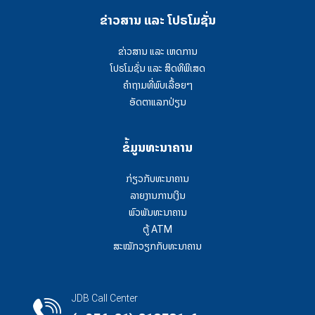
ຂ່າວສານ ແລະ ໂປຣໂມຊັ່ນ
ຂ່າວສານ ແລະ ເຫດການ
ໂປຣໂມຊັ່ນ ແລະ ສິດທິພິເສດ
ຄໍາຖາມທີ່ພົບເລື້ອຍໆ
ອັດຕາແລກປ່ຽນ
ຂໍ້ມູນທະນາຄານ
ກ່ຽວກັບທະນາຄານ
ລາຍງານການເງິນ
ພົວພັນທະນາຄານ
ຕູ້ ATM
ສະໝັກວຽກກັບທະນາຄານ
JDB Call Center