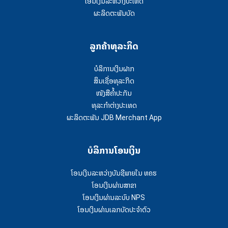
ໂອນເງິນລະຫວ່າງປະເທດ
ຜະລິດຕະພັນບັດ
ລູກຄ້າທຸລະກິດ
ບໍລິການເງິນຝາກ
ສຶນເຊື່ອທຸລະກິດ
ໜັງສືຄໍ້າປະກັນ
ທຸລະກຳຕ່າງປະເທດ
ຜະລິດຕະພັນ JDB Merchant App
ບໍລິການໂອນເງິນ
ໂອນເງິນລະຫວ່າງບັນຊີພາຍໃນ ທຄຮ
ໂອນເງິນຜ່ານສາຂາ
ໂອນເງິນຜ່ານລະບົບ NPS
ໂອນເງິນຜ່ານເລກບັດປະຈຳຕົວ