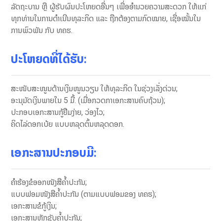
ລັດຖະບານ ຫຼື ຜູ້ຮັບຜົນປະໂຫຍດອື່ນໆ ເພື່ອອຳນວຍຄວາມສະດວກ ໃຫ້ແກ່
ທຸກທ່ານໃນການດຳເນີນທຸລະກິດ ແລະ ຖືກຕ້ອງຕາມກົດໝາຍ, ເຊື່ອໝັ້ນໃນ
ການພົວພັນ ກັບ ທຄຮ.
ປະໂຫຍດທີ່ໄດ້ຮັບ
:
ສະໜັບສະໜູນດ້ານເງິນໜູນວຽນ ໃຫ້ທຸລະກິດ ໃນຊ່ວງເລັ່ງດ່ວນ;
ອະນຸມັດເງິນພາຍໃນ 5 ມື້. (ເມື່ອກວດກາ​ເອກະສານ​ຄົບ​ຖ້ວນ);
ປະກອບເອກະສານກູ້ຢືມງ່າຍ, ວ່ອງໄວ;
ຄິດໄລ່ດອກເບ້ຍ ແບບຫລຸດຕົ້ນຫລຸດດອກ.
ເອກະສານປະກອບມີ:
ຄໍາ​ຮ້ອງຂໍ​ອອກ​ໜັງສື​ຄ້ຳປະກັນ;
ແບບ​ຟອມໜັງສື​ຄ້ຳປະກັນ (ຕາມ​ແບບຟອມຂອງ ທຄຮ);
ເອກະສານ​ຂໍ​ກູ້​ເງິນ;
ເອກະສານຫຼັກຊັບຄ້ຳປະກັນ;