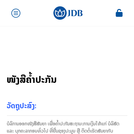
ໜັງສືຄໍ້າປະກັນ
ວັດຖຸປະສົງ:
ບໍລິການອອກໜັງສືສັນຍາ ເພື່ອຄໍ້າປະກັນສະຖານະການເງິນໃຫ້ແກ່ ບໍລິສັດ
ແລະ ບຸກຄະລາກອນທົ່ວໄປ ທີ່ຍື່ນຊອງປະມູນ ຫຼື ຕິດຕໍ່ເຮັດສັນຍາກັບ