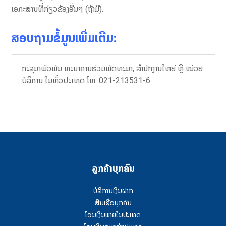
ເອກະສານ​ທີ່​ກ່ຽວຂ້ອງ​ອື່ນໆ (ຖ້າ​ມີ).
ສອບ​ຖາມ​ຂໍ້ມູນເພີ່ມ​ເຕີມ​:
ກະລຸນາພົວພັນ ທະນາຄານຮ່ວມພັດທະນາ, ສຳນັກງານໃຫຍ່ ຫຼື ໜ່ວຍ
ບໍລິການ ໃນທົ່ວປະເທດ ໂທ: 021-213531-6.
ລູກຄ້າບຸກຄົນ
ບໍລິການເງິນຝາກ
ສີນເຊື່ອບຸກຄົນ
ໂອນເງິນພາຍໃນປະເທດ