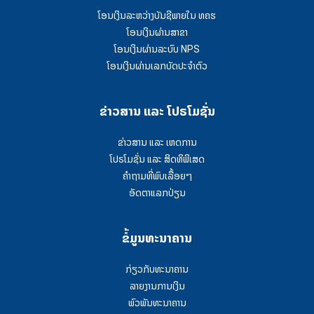
ໂອນເງິນລະຫວ່າງບັນຊີພາຍໃນ ທຄຮ
ໂອນເງິນຜ່ານສາຂາ
ໂອນເງິນຜ່ານລະບົບ NPS
ໂອນເງິນຜ່ານເລກບັດປະຈຳຕົວ
ຂ່າວສານ ແລະ ໂປຣໂມຊັ່ນ
ຂ່າວສານ ແລະ ເຫດການ
ໂປຣໂມຊັ່ນ ແລະ ສິດທິພິເສດ
ຄໍາຖາມທີ່ພົບເລື້ອຍໆ
ອັດຕາແລກປ່ຽນ
ຂໍ້ມູນທະນາຄານ
ກ່ຽວກັບທະນາຄານ
ລາຍງານການເງິນ
ພົວພັນທະນາຄານ