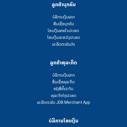
ລູກຄ້າບຸກຄົນ
ບໍລິການເງິນຝາກ
ສີນເຊື່ອບຸກຄົນ
ໂອນເງິນພາຍໃນປະເທດ
ໂອນເງິນລະຫວ່າງປະເທດ
ຜະລິດຕະພັນບັດ
ລູກຄ້າທຸລະກິດ
ບໍລິການເງິນຝາກ
ສຶນເຊື່ອທຸລະກິດ
ໜັງສືຄໍ້າປະກັນ
ທຸລະກຳຕ່າງປະເທດ
ຜະລິດຕະພັນ JDB Merchant App
ບໍລິການໂອນເງິນ