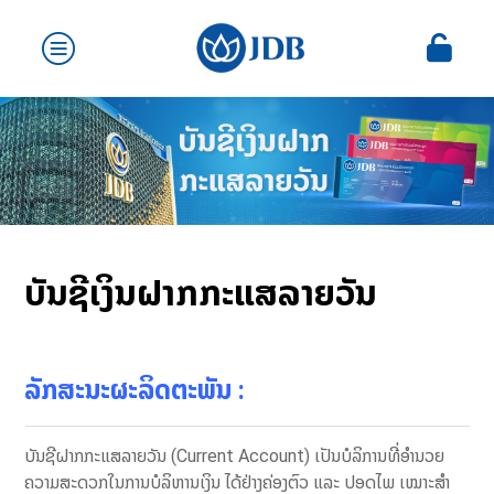
ບັນຊີເງິນຝາກກະແສລາຍວັນ
ລັກສະນະຜະລິດຕະພັນ
:
ບັນຊີຝາກ​ກະ​ແສ​ລາຍ​ວັນ (Current Account)​ ເປັນ​ບໍລິການ​ທີ່​ອຳນວຍ​
ຄວາມ​ສະດວກ​ໃນ​ການ​ບໍລິຫານເງິນ ​ໄດ້​ຢ່າງຄ່ອງ​ຕົວ​ ແລະ​ ປອດ​ໄພ ເໝາະ​ສຳ​