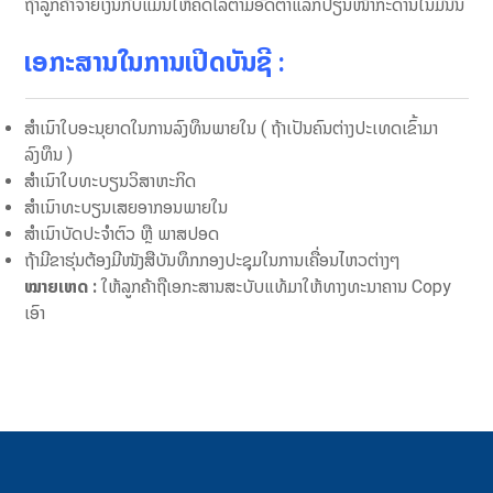
ຖ້າລູກຄ້າຈ່າຍເງິນກີບແມ່ນໃຫ້ຄິດໄລ່ຕາມອັດຕາແລກປ່ຽນໜ້າກະດານໃນມື້ນັ້ນ
ເອກະສານໃນການເປີດບັນຊີ
:
ສຳເນົາໃບອະນຸຍາດໃນການລົງທຶນພາຍໃນ ( ຖ້າເປັນຄົນຕ່າງປະເທດເຂົ້າມາ
ລົງທຶນ )
ສຳເນົາໃບທະບຽນວິສາຫະກິດ
ສຳເນົາທະບຽນເສຍອາກອນພາຍໃນ
ສຳເນົາບັດປະຈຳຕົວ ຫຼື ພາສປອດ
ຖ້າມີຂາຮຸ່ນຕ້ອງມີໜັງສືບັນທຶກກອງປະຊຸມໃນການເຄື່ອນໄຫວຕ່າງໆ
ໝາຍເຫດ :
ໃຫ້ລູກຄ້າຖືເອກະສານສະບັບແທ້ມາໃຫ້ທາງທະນາຄານ Copy
ເອົາ