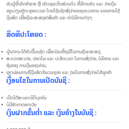
ລັບ​ຜູ້​ທີ່​ເຮັດ​ຄ້າ​ຂາຍ ຫຼື ​ເຮັດ​ທຸລະ​ກິດ​ສ່ວນ​ຕົວ​ ທີ່​ມີ​ການ​ຮັບ ແລະ ຈ່າຍ​ເງິນ​
ໝູນວຽນຢູ່​ຕະຫຼອດ​ເວລາ ​ໂດຍ​ໃຊ້​ແຊັກ​ສັ່ງ​ຈ່າຍ​ຂອງ​ທະນາຄານ ​ແທນການ​ໃຊ້​
ເງິນສົດ ​ເພື່ອ​ຊຳລະ​ສະ​ສາງ​ຄ່າ​ສິນ​ຄ້າ ​ແລະ ຄ່າ​ບໍລິການຕ່າງໆ.
ສິດທິປະໂຫຍດ
:
ຜູ້ຝາກຈະໄດ້ຮັບປື້ມແຊັກ ເພື່ອເປັນເຄື່ອງມືໃນການຊຳລະສະສາງ;
ສະດວກສະບາຍ, ປອດໄພ ແລະ ປະຢັດເວລາ ໃນການສັ່ງຈ່າຍ, ບໍລິຫານ ແລະ
ຄຸ້ມຄອງ ການເງິນຂອງທ່ານ;
ຫຼຸດຜ່ອນການຖືເງິນສົດຈໍານວນຫຼາຍ ແລະ ງ່າຍໃນການສັ່ງຈ່າຍໃຫ້ລູກຄ້າ
ເງື່ອນໄຂໃນການເປີດບັນຊີ
:
ເປິດໄດ້ສະເພາະນິຕິບຸກຄົນ
ບໍ່ມີອັດຕາດອກເບ້ຍ
ເງິນຝາກຂັ້ນຕ່ຳ ແລະ ເງິນຄ້າງໃນບັນຊີ
: