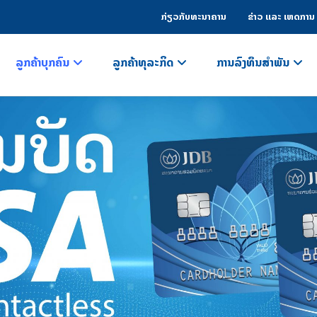
ກ່ຽວກັບທະນາຄານ
ຂ່າວ ແລະ ເຫດການ
ລູກຄ້າບຸກຄົນ
ລູກຄ້າທຸລະກິດ
ການລົງທຶນສຳພັນ