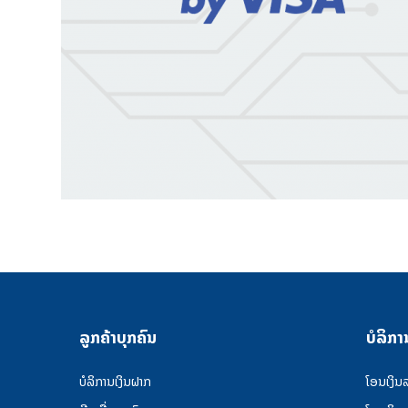
ລູກຄ້າບຸກຄົນ
ບໍລິກາ
ບໍລິການເງິນຝາກ
ໂອນເງິນ