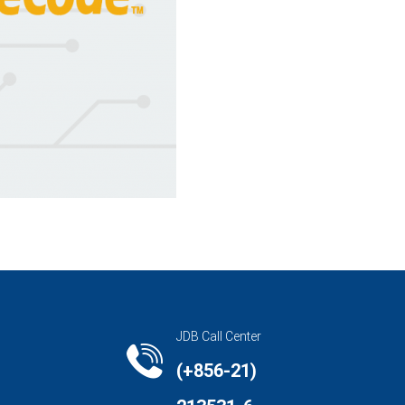
JDB Call Center
(+856-21)