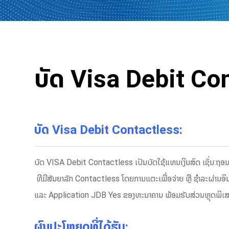
ບັດ Visa Debit Co
ບັດ Visa Debit Contactless:
ບັດ VISA Debit Contactless ເປັນບັດໃຊ້ແທນເງິນສົດ ເຊັ່ນ:ຖອນເງ
ທີມີສັນຍາລັກ Contactless ໂດຍການແຕະເພື່ອຈ່າຍ ຫຼື ຊຳລະ​ຜ່ານ​ອິ
ແລະ Application JDB Yes ຂອງທະນາຄານ ພ້ອມຮັບສ່ວນຫຼຸດພິເສດ ເ
ຜົນປະໂຫຍດທີ່ໄດ້ຮັບ
: