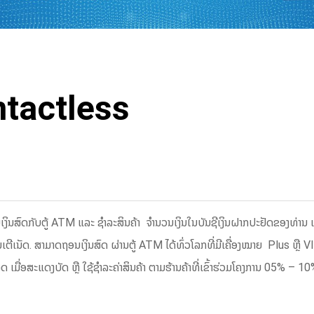
ntactless
ິນສົດກັບຕູ້ ATM ແລະ ຊຳລະສິນຄ້າ ຈຳນວນເງິນໃນບັນຊີເງິນຝາກປະຢັດຂອງທ່ານ ແລະ
ນ​ເຕີ​ເນັດ. ສາມາດຖອນເງິນສົດ ຜ່ານຕູ້ ATM ໄດ້ທົ່ວໂລກທີ່ມີເຄື່ອງໝາຍ Plus ຫ
ມື່ອສະແດງບັດ ຫຼື ໃຊ້ຊຳລະຄ່າສິນຄ້າ ຕາມຮ້ານຄ້າທີ່ເຂົ້າຮ່ວມໂຄງການ 05% – 