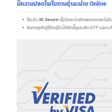
ມີຄວາມປອດໄພໃນການຊຳລະຜ່ານ Online
ມີລະບົບ
3D Secure
ເຊິ່ງເປັນລະບົບຮັກກສາຄວາມປອດໄພໃນການ
ຖ້າຫາກລູກຄ້າຜູ້ຖືບັດຜຸ້ໃດບໍ່ໄດ້ຮັບຂໍ້ມູນລະຫັດ OTP ແມ່ນຈະຕ້