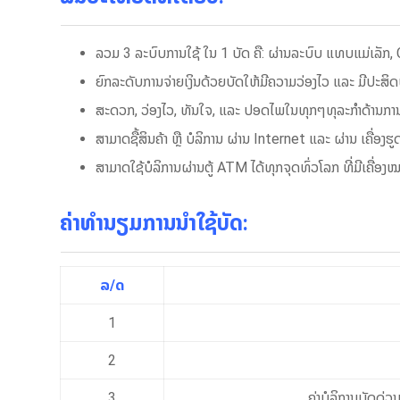
ລວມ 3 ລະບົບການໃຊ້ ໃນ 1 ບັດ ຄື: ຜ່ານລະບົບ ແທບແມ່ເລັກ,
ຍົກລະດັບການຈ່າຍເງິນດ້ວຍບັດໃຫ້ມີຄວາມວ່ອງໄວ ແລະ ມີປະ
ສະດວກ, ວ່ອງໄວ, ທັນໃຈ, ແລະ ປອດໄພໃນທຸກໆທຸລະກຳດ້ານການເ
ສາມາດຊື້​ສິນຄ້າ ຫຼື ບໍລິການ ຜ່ານ Internet ແລະ ຜ່ານ ເຄື່ອງຮ
ສາມາດ​ໃຊ້ບໍລິການຜ່ານຕູ້ ATM ໄດ້ທຸກຈຸດທົ່ວ​ໂລກ ທີ່​ມີ​ເຄື່
ຄ່າທໍານຽມການນຳໃຊ້ບັດ:
ລ/ດ
1
2
3
ຄ່າບໍລິການບັດດ່