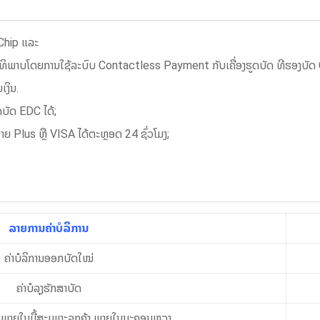
 Chip ແລະ
ສິດທິພາບໂດຍການໃຊ້ລະບົບ Contactless Payment ກັບເຄື່ອງຮູດບັດ ທີຮອງບັ
ງິນ.
ູດບັດ EDC ໄດ້;
ອງໝາຍ Plus ຫຼື VISA ໄດ້ຕະຫຼອດ 24 ຊົ່ວໂມງ;
ລາຍການຄ່າບໍລິການ
ຄ່າບໍລິການອອກບັດໃໝ່
ຄ່າບໍລຸງຮັກສາບັດ
ວນພາຍໃນມື້ສະເພາະລຸກຄ້າ ພາຍໃນນະຄອນຫຼວງ