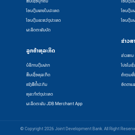
ສີນເຊື່ອບຸກຄົນ
ໂອນເງິນ
ໂອນເງິນພາຍໃນປະເທດ
ໂອນເງິນ
ໂອນເງິນລະຫວ່າງປະເທດ
ໂອນເງິນ
ຜະລິດຕະພັນບັດ
ຂ່າວສ
ລູກຄ້າທຸລະກິດ
ຂ່າວສານ
ບໍລິການເງິນຝາກ
ໂປຣໂມຊັ່
ສຶນເຊື່ອທຸລະກິດ
ຄໍາຖາມທີ
ໜັງສືຄໍ້າປະກັນ
ອັດຕາແ
ທຸລະກຳຕ່າງປະເທດ
ຜະລິດຕະພັນ JDB Merchant App
© Copyright 2026 Joint Development Bank. All Right Reserv