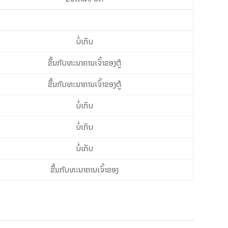
ບໍ່ເກັບ
ຂຶ້ນກັບທະນາຄານເຈົ້າຂອງຕູ້
ຂຶ້ນກັບທະນາຄານເຈົ້າຂອງຕູ້
ບໍ່ເກັບ
ບໍ່ເກັບ
ບໍ່ເກັບ
ຂຶ້ນກັບທະນາຄານເຈົ້າຂອງ