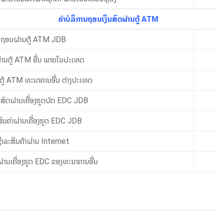
ຄ່າບໍລິການຖອນເງິນສົດຜ່ານຕູ້ ATM
ຖອນຜ່ານຕູ້ ATM JDB
ານຕູ້ ATM ອື່ນ ພາຍໃນປະເທດ
ຕູ້ ATM ທະນາຄານອື່ນ ຕ່າງປະເທດ
ນສົດຜ່ານເຄື່ອງຮູດບັດ EDC JDB
ິນຄ່າຜ່ານເຄື່ອງຮູດ EDC JDB
ໍາລະສິນຄ້າຜ່ານ Internet
ຜ່ານເຄື່ອງຮູດ EDC ຂອງທະນາຄານອື່ນ