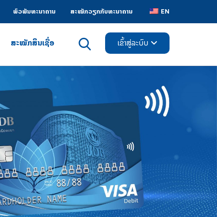
ພົວພັນທະນາຄານ
ສະໝັກວຽກກັບທະນາຄານ
EN
ສະໝັກສິນເຊື່ອ
ເຂົ້າສູ່ລະບົບ