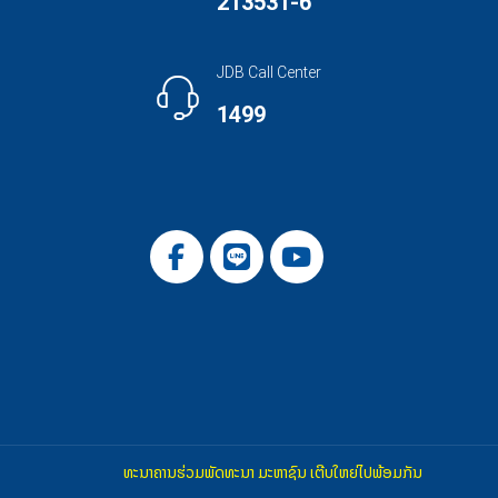
213531-6
JDB Call Center
1499
ທະນາຄານຮ່ວມພັດທະນາ ມະຫາຊົນ ເຕີບໃຫຍ່ໄປພ້ອມກັນ