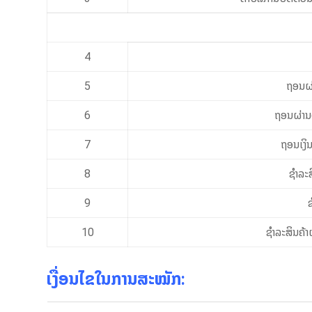
4
5
ຖອນຜ່
6
ຖອນຜ່ານ
7
ຖອນເງິ
8
ຊຳລະສ
9
ຊ
10
ຊຳລະສິນຄ້າ
ເງື່ອນໄຂໃນການສະໝັກ: