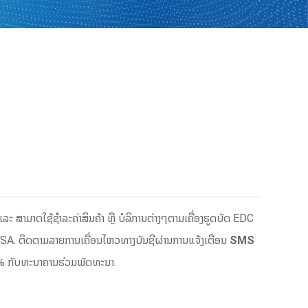
 ສາມາດໃຊ້ຊຳລະຄ່າສິນຄ້າ ຫຼື ບໍລິການຕ່າງໆຕາມເຄື່ອງຮູດບັດ EDC
ຼື VISA. ຕິດຕາມລາຍການເຄື່ອນໄຫວທາງບັນຊີຜ່ານການແຈ້ງເຕືອນ
SMS
10% ກັບທະນາຄານຮ່ວມພັດທະນາ.