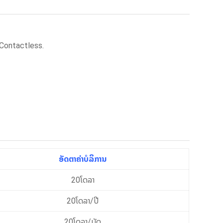
ດ Contactless.
ອັດຕາຄ່າບໍລິການ
20ໂດລາ
20ໂດລາ/ປີ
20ໂດລາ/ບັດ