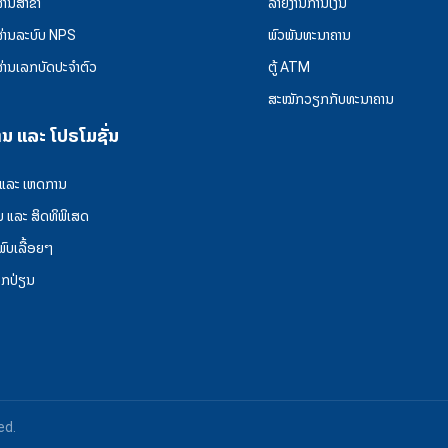
ຜ່ານສາຂາ
ລາຍງານການເງິນ
ຜ່ານລະບົບ NPS
ພົວພັນທະນາຄານ
ຜ່ານເລກບັດປະຈຳຕົວ
ຕູ້ ATM
ສະໝັກວຽກກັບທະນາຄານ
ານ ແລະ ໂປຣໂມຊັ່ນ
 ແລະ ເຫດການ
ນ ແລະ ສິດທິພິເສດ
່ພົບເລື້ອຍໆ
ລກປ່ຽນ
ed.