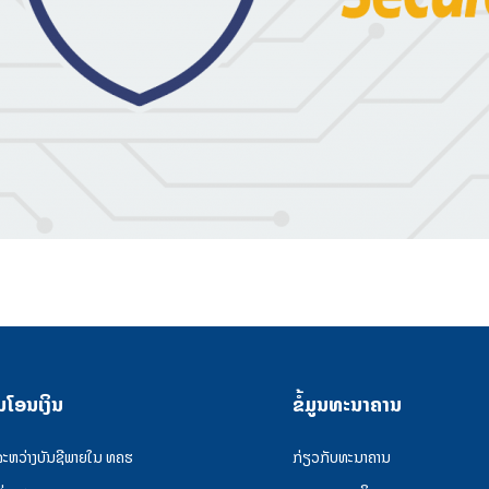
ນໂອນເງິນ
ຂໍ້ມູນທະນາຄານ
ລະຫວ່າງບັນຊີພາຍໃນ ທຄຮ
ກ່ຽວກັບທະນາຄານ