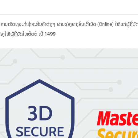
ເຮັດທຸລະກໍາຊໍາລະສິນຄ້າຕ່າງໆ ຜ່ານຊ່ອງທາງອິນເຕີເນັດ (Online) ໃຫ້ແກ່ຜູ້ຖື
ອງໃຫ້ຜູ້ຖືບັດໂທຕິດຕໍ່ ເບີ
1499