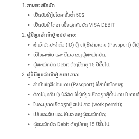
ການສະໝັກບັດ
:
ເປີດບັນຊີເງິນໂດລາຂັ້ນຕ່ຳ 50$
ເປີດບັນຊີ ໂດລາ ເພື່ອຜູກກັບບັດ VISA DEBIT
ຜູ້ມີພູມລໍາເນົາຢູ່ ສປປ ລາວ:
ສໍາເນົາບັດປະຈໍາຕົວ (ID) ຫຼື ໜັງສືຜ່ານແດນ (Passport) ທີ່ຍັງ
ເບີໂທລະສັບ ແລະ ອີເມວ ຂອງຜູ້ສະໝັກບັດ;
ຜູ້ສະໝັກບັດ Debit ຕ້ອງມີອາຍຸ 15 ປີຂຶ້ນໄປ.
ຜູ້ບໍ່ມີພູມລໍາເນົາຢູ່ ສປປ ລາວ:
ສໍາເນົາໜັງສືຜ່ານແດນ (Passport) ທີ່ຍັງບໍໍ່ໝົດອາຍຸ;
ຕ້ອງມີບຸກຄົນ ຫຼື ບໍລິສັດ ທີ່ຜູ້ກ່ຽວເຮັດວຽກຢູ່ຄໍ້າປະກັນ ໃນການຊ
ໃບອະນຸຍາດເຮັດວຽກຢູ່ ສປປ ລາວ (work permit);
ເບີໂທລະສັບ ແລະ ອີເມວ ຂອງຜູ້ສະໝັກບັດ;
ຜູ້ສະໝັກບັດ Debit ຕ້ອງມີອາຍຸ 15 ປີຂຶ້ນໄປ.