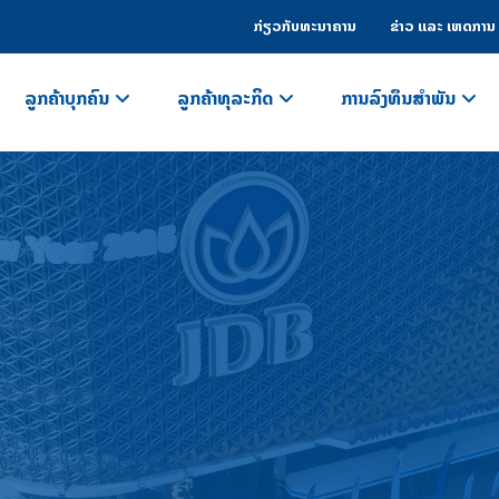
ກ່ຽວກັບທະນາຄານ
ຂ່າວ ແລະ ເຫດການ
ລູກຄ້າບຸກຄົນ
ລູກຄ້າທຸລະກິດ
ການລົງທຶນສຳພັນ