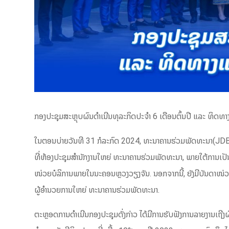
ກອງປະຊຸມສະຫຼຸບຜົນດຳເນີນທຸລະກິດປະຈຳ 6 ເດືອນຕົ້ນປີ ແລະ ທິ
ໃນຕອນບ່າຍວັນທີ 31 ກໍລະກົດ 2024, ທະນາຄານຮ່ວມພັດທະນາ(JDB) ໄ
ທີ່ຫ້ອງປະຊຸມສຳນັກງານໃຫຍ່ ທະນາຄານຮ່ວມພັດທະນາ, ພາຍໃຕ້ການເ
ໜ່ວຍບໍລິການພາຍໃນນະຄອນຫຼວງວຽງຈັນ. ນອກຈາກນີ້, ຍັງມີບັນດາໜ່ວ
ຜູ້ອຳນວຍການໃຫຍ່ ທະນາຄານຮ່ວມພັດທະນາ.
ຕະຫຼອດການດຳເນີນກອງປະຊຸມດັ່ງກ່າວ ໄດ້ມີການຮັບຟັງການລາຍງານເຖີງ