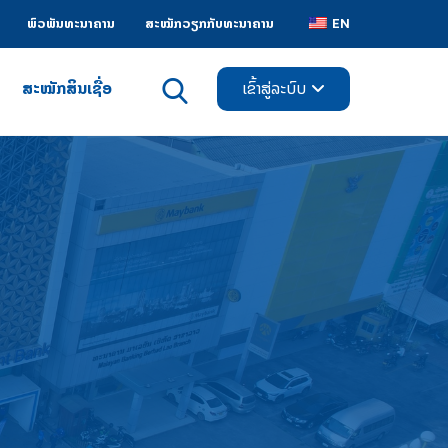
ພົວພັນທະນາຄານ
ສະໝັກວຽກກັບທະນາຄານ
EN
ສະໝັກສິນເຊື່ອ
ເຂົ້າສູ່ລະບົບ