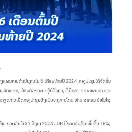
.
ງແຜນການດຳເນີນງານໃນ 6 ເດືອນທ້າຍປີ 2024. ກອງປະຊຸມໄດ້ຈັດຂື້ນ
ພັດທະນາ, ພ້ອມດ້ວຍຄະນະຜູ້ບໍລິຫານ, ທີ່ປຶກສາ, ຄະນະພະແນກ ແລະ
ັນກຽດກ່າວເປີດກອງປະຊຸມຢ່າງເປັນທາງການໂດຍ ທ່ານ ສາຄອນ ຍໍພັນໄຊ
ຊ້ທຶນ ຮອດວັນທີ 31 ມິຖຸນາ 2024 JDB ມີຍອດຊັບສິນເພີ່ມຂຶ້ນ 18%;