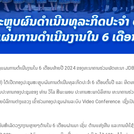
ດທາງແຜນການດຳເນີນງານໃນ 6 ເດືອນທ້າຍປີ 2024 ຂອງທະນາຄານຮ່ວມພັດທະນາ JDB
ດ້ເປີດກອງປະຊຸມສະຫຼຸບຜົນການດຳເນີນທຸລະກິດປະຈຳ 6 ເດືອນຕົ້ນປີ ແລະ ທິດທາ
ປັນປະທານກອງປະຊຸມຂອງ ທ່ານ ວິໄລ ສີພະພອນ ປະທານສະພາບໍລິຫານ ທະນາຄານຮ່ວມ
ຍບໍລິການຕ່າງແຂວງ ເຂົ້າຮ່ວມກອງປະຊຸມຜ່ານລະບົບ Video Conference. ເຊິ່ງເປ
ຜົນສຳເລັດວຽກງານຫຼາຍໆດ້ານໃນ 6 ເດືອນຜ່ານມາ ເຊັ່ນ: ດ້ານແຫ່ງທືນ ແລະການນຳໃ