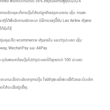
ອນອາກອນ ສາມາດປະຕິບັດໄດ້ 36% ຂອງແຜນການສູ້ຊົນປີ2024.
ນເຮັດທຸລະກຳການເງິນໃຫ້ແກ່ລູກຄ້າຂອງທະນາຄານ ເຊັ່ນ: ການສະ
ຍັງໄດ້ສຳເລັດການພັດທະນາ ບໍລິການຈອງປີ້ຍົນ Lao Airline ທັງສາຍ
້ຊົມໃຊ້.
ກຸ່ມທຸລະກິດ ecommerce ທັງພາຍໃນ ແລະຕ່າງປະເທດ ເຊັ່ນ:
way, WechatPay ແລະ AliPay.
ະຈຸບັນສາມາດໂອນເງິນໄປຕ່າງປະເທດໄດ້ຫຼາຍກວ່າ 100 ປະເທດ
 ພັດທະນາຜະລິດຕະພັນທາງການເງິນ ໃໝ່ຢ່າງສະໝໍ່າສະເໝີດ້ວຍລະບົບເທັກ
້ຈະເລີນຮຸ່ງເຮື່ອງ.