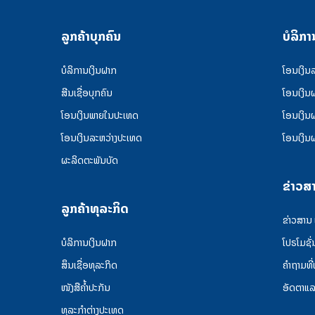
ລູກຄ້າບຸກຄົນ
ບໍລິກາ
ບໍລິການເງິນຝາກ
ໂອນເງິນ
ສີນເຊື່ອບຸກຄົນ
ໂອນເງິນ
ໂອນເງິນພາຍໃນປະເທດ
ໂອນເງິນ
ໂອນເງິນລະຫວ່າງປະເທດ
ໂອນເງິນ
ຜະລິດຕະພັນບັດ
ຂ່າວສ
ລູກຄ້າທຸລະກິດ
ຂ່າວສານ
ບໍລິການເງິນຝາກ
ໂປຣໂມຊັ່
ສຶນເຊື່ອທຸລະກິດ
ຄໍາຖາມທີ
ໜັງສືຄໍ້າປະກັນ
ອັດຕາແ
ທຸລະກຳຕ່າງປະເທດ