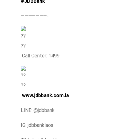
#JDBBank
———————-
Call Center: 1499
www.jdbbank.com.la
LINE: @jdbbank
IG: jdbbanklaos