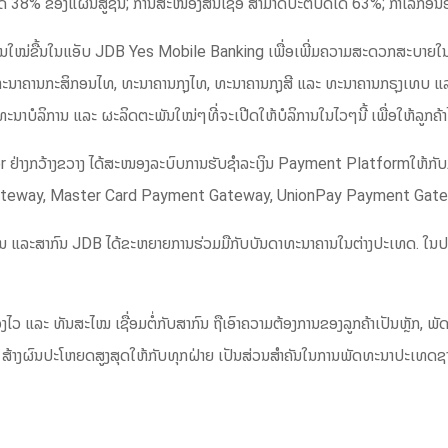
ນໄດ້ 38% ຂອງແຜນສູ້ຊົນ; ການສະໜອງສິນເຊື່ອ ສາມາດປະຕິບັດໄດ້ 63%; ກໍາໄລກ່
ານໃໝ່ຂື້ນໃນແອັບ JDB Yes Mobile Banking ເພື່ອເພີ່ມຄວາມສະດວກສະບາຍໃນກາ
 ທະນາຄານກະສິກອນໄທ, ທະນາຄານກຸງໄທ, ທະນາຄານກຸງສີ ແລະ ທະນາຄານກຣຸງເທບ ແລະ
າບໍລິການ ແລະ ຜະລິດຕະພັນໃໝ່ໆທີ່ຈະເປີດໃຫ້ບໍລິການໃນໄວໆນີ້ ເພື່ອໃຫ້ລູກຄ້າໄດ
r ຢ່າງກວ້າງຂວາງ ໄດ້ສະໜອງລະບົບການຮັບຊຳລະເງິນ Payment Platformໃຫ້ກັບ
teway, Master Card Payment Gateway, UnionPay Payment Gate
າຊຽນ ແລະສາກົນ JDB ໄດ້ຂະຫຍາຍການຮ່ວມມືກັບບັນດາທະນາຄານໃນຕ່າງປະເທດ. ໃນປ
ອງໄວ ແລະ ທັນສະໄໝ ເຊື່ອມຕໍ່ກັບສາກົນ ຖືເອົາຄວາມຕ້ອງການຂອງລູກຄ້າເປັນຫຼັກ,
 ສ້າງຜົນປະໂຫຍດສູງສຸດໃຫ້ກັບທຸກຝ່າຍ ເປັນສ່ວນສຳຄັນໃນການພັດທະນາປະເທດຊາດໃຫ