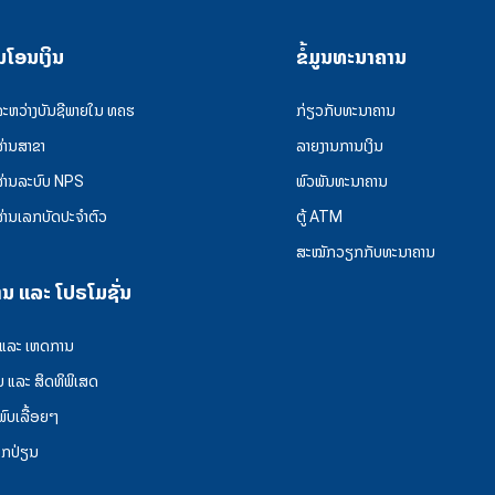
ນໂອນເງິນ
ຂໍ້ມູນທະນາຄານ
ລະຫວ່າງບັນຊີພາຍໃນ ທຄຮ
ກ່ຽວກັບທະນາຄານ
ຜ່ານສາຂາ
ລາຍງານການເງິນ
ຜ່ານລະບົບ NPS
ພົວພັນທະນາຄານ
ຜ່ານເລກບັດປະຈຳຕົວ
ຕູ້ ATM
ສະໝັກວຽກກັບທະນາຄານ
ານ ແລະ ໂປຣໂມຊັ່ນ
 ແລະ ເຫດການ
ນ ແລະ ສິດທິພິເສດ
່ພົບເລື້ອຍໆ
ລກປ່ຽນ