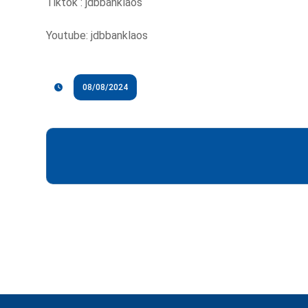
Tiktok : jdbbanklaos
Youtube: jdbbanklaos
08/08/2024