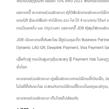
ຈໍານວນບັນຊີເງິນຝາກ ເພີ່ມຂື້ນ 10% ຈາກປີ 2023. ສາມາດລະດົມທຶ
ນອກຈາກນີ້ ທະນາຄານຮ່ວມພັດທະນາ ຍັງໄດ້ສຳເລັດການພັດທະນາບໍລິກ
ແກນQR ຊຳລະຄ່າສິນຄ່າ-ຄ່າບໍລິການ ລາວ-ໄທ ໄດ້ 4 ທະນາຄານ ໄດ້ແກ່
ການບິນພາຍໃນ ແລະ ຕ່າງປະເທດ. ນອກຈາກນີ້ JDB ຍັງສຸມໃສ່ການພັດທະນ
JDB ເປັນທະຄານທີ່ທັນສະໄໝ ມີຄູ່ຮ່ວມທຸລະກິດ Business Partne
Dynamic LAO QR, Deeplink Payment, Visa Payment Ga
ເພື່ອກ້າວສູ່ ການເປັນສູນກາງຊໍາລະສະສາງ ຫຼື Payment Hub ໃນອ
ທົ່ວໂລກ.
ທະນາຄານຮ່ວມພັດທະນາ ມຸ່ງໝັ້ນພັດທະນາການບໍລິການທີ່ເປັນເລີດ, ວ່
ໂນໂລຍີທີ່ທັນທະໄໝ ປະສານກັບການບໍລິການທີ່ໂດດເດັ່ນຂອງພະນັກງານ,
ທະນາຄານຮ່ວມພັດທະນາ ເຕີບໃຫຍ່ໄປພ້ອມກັນ