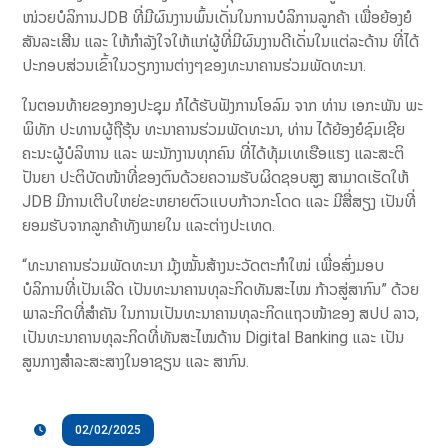
ໜ່ວຍບໍລິການJDB ທີ່ມີຜົນງານພົ້ນເດັ່ນໃນການບໍລິການລູກຄ້າ ເພື່ອຍ້ອງຍໍ
ສັນລະເສີນ ແລະ ໃຫ້ກຳລັງໃຈໃຫ້ແກ່ຜູ້ທີ່ມີຜົນງານດີເດັ່ນໃນແຕ່ລະດ້ານ ທີ່ໄດ້
ປະກອບສ່ວນເຂົ້າໃນວຽກງານຕ່າງໆຂອງທະນາຄານຮ່ວມພັດທະນາ.
ໃນຕອນທ້າຍຂອງກອງປະຊຸມ ກໍໄດ້ຮັບຟັງການໂອລົມ ຈາກ ທ່ານ ເອກະພັນ ພະ
ພິທັກ ປະທານຜູ້ຖືຮຸ້ນ ທະນາຄານຮ່ວມພັດທະນາ, ທ່ານ ໄດ້ຍ້ອງຍໍຊົມເຊີຍ
ຄະນະຜູ້ບໍລິຫານ ແລະ ພະນັກງານທຸກຄົນ ທີ່ໄດ້ທຸ້ມເທເຮືອແຮງ ແລະສະຕິ
ປັນຍາ ປະຕິບັດໜ້າທີ່ຂອງຕົນດ້ວຍຄວາມຮັບຜິດຊອບສູງ ສາມາດເຮັດໃຫ້
JDB ມີການເຕີບໃຫຍ່ຂະຫຍາຍຕົວແບບກ້າວກະໂດດ ແລະ ມີສື່ສຽງ ເປັນທີ່
ຍອມຮັບຈາກລູກຄ້າທັງພາຍໃນ ແລະຕ່າງປະເທດ.
“ທະນາຄານຮ່ວມພັດທະນາ ມຸ້ງໝັ້ນສ້າງນະວັດຕະກຳໃໝ່ ເພື່ອສົ່ງມອບ
ບໍລິການທີ່ເປັນເລີດ ເປັນທະນາຄານທຸລະກິດທັນສະໄໝ ກ້າວສູ່ສາກົນ” ດ້ວຍ
ພາລະກິດທີ່ສຳຄັນ ໃນການເປັນທະນາຄານທຸລະກິດແຖວໜ້າຂອງ ສປປ ລາວ,
ເປັນທະນາຄານທຸລະກິດທີ່ທັນສະໄໝດ້ານ Digital Banking ແລະ ເປັນ
ສູນກາງສຳລະສະສາງໃນອາຊຽນ ແລະ ສາກົນ.
02/02/2025