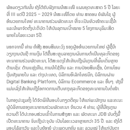
ພ້ອມດຽວກັນນັ້ນ ຍັງໄດ້ຮັບຟັງການນຳສະເໜີ ແຜນຍຸດທະສາດ 5 ປີ ໄລຍະ
ທີ່ III ແຕ່ປີ 2025 – 2029 ນໍາສະເໜີໂດຍ ທ່ານ ສາຄອນ ຍໍພັນໄຊ ຜູ້
ອໍານວຍການໃຫຍ່ ທະນາຄານຮ່ວມພັດທະນາ ທີ່ຈະເປັນຫົວໜ້າຄະນະຊີ້ນໍາ
ແລະນໍາພາຈັດຕັ້ງປະຕິບັດ ໃຫ້ບັນລຸຕາມເປົ້າໝາຍ 5 ໂຄງການບຸລິມະສິດ
ພາຍໃນໄລຍະເວລາ 5ປີ.
ນອກຈາກນີ້ ທ່ານ ຄຳສີງ ສອນສິນນະວົງ ຮອງຜູ້ອອໍານວຍການໃຫຍ່ ຜູ້ຊີ້ນໍາ
ວຽກງານບັນຊີ-ການເງິນ ໄດ້ຂື້ນສະຫຼຸບລາຍງານຜົນການດຳເນີນທຸລະກິດຂອງ
ທະນາຄານຮ່ວມພັດທະນາ; ໄດ້ສະແດງໃຫ້ເຫັນເຖີງຜົນງານທີ່ພົ້ນເດັ່ນຫຼາຍ
ດ້ານເຊັ່ນ: ດ້ານແຫຼ່ງທຶນ, ການນຳໃຊ້ທຶນ ແລະ ການປ່ອຍສິນເຊື່ອ, ບໍການໂອນ
ເງິນທັງພາຍໃນ ແລະ ຕ່າງປະເທດ, ບໍລິການອິເລັກໂທຣນິກ, ບໍລິການຜ່ານ
Digital Banking Platform, ບໍລິການ Ecommerce ແລະ ອື່ນໆ. ທັງນີ້
ແມ່ນເລັ່ງໃຫ້ເຫັນເຖີງໂອກາດການເຕີບທາງທຸລະກິດຂອງທະນາຄານໃນຕໍ່ໜ້າ.
ໃນກອງປະຊຸມຄັ້ງ ໄດ້ຈັດພິທີມອບໃບກຽດຕິຄຸນ ໃຫ້ແກ່ພະນັກງານ ແລະຄະນະ
ຜູ້ບໍລິຫານຂອງທະນາຄານຮ່ວມພັດທະນາ ຈຳນວນ 4 ທ່ານ; ຜູ້ທີ່ມີຄຸນງາມ
ຄວາມດີ ໄດ້ປະກອບສ່ວນເຂົ້າໃນການສ້າງສາ ແລະ ພັດທະນາ JDB ນັບຕັ້ງມື້
ເປີດທະນາຄານ ຈົນເຖີງປະຈຸບັນ ເປັນໄລຍະເວລາຫຼາຍກວ່າ 35 ປີ. ແລະ ຍັງໄດ້
ມອບໂລ້ລາງວັນ ແລະໃບຍ້ອງຍໍ ປະເພດບຸກຄົນ ແລະ ລວມໝູ່ ໃຫ້ແກ່ບັນດາ