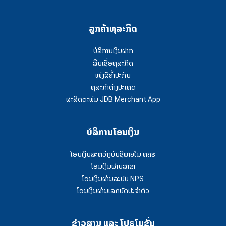
ລູກຄ້າທຸລະກິດ
ບໍລິການເງິນຝາກ
ສຶນເຊື່ອທຸລະກິດ
ໜັງສືຄໍ້າປະກັນ
ທຸລະກຳຕ່າງປະເທດ
ຜະລິດຕະພັນ JDB Merchant App
ບໍລິການໂອນເງິນ
ໂອນເງິນລະຫວ່າງບັນຊີພາຍໃນ ທຄຮ
ໂອນເງິນຜ່ານສາຂາ
ໂອນເງິນຜ່ານລະບົບ NPS
ໂອນເງິນຜ່ານເລກບັດປະຈຳຕົວ
ຂ່າວສານ ແລະ ໂປຣໂມຊັ່ນ