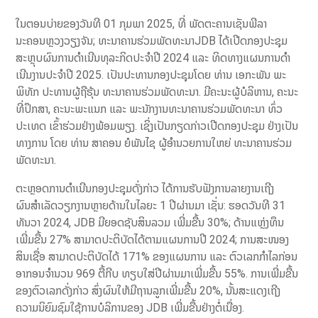
ໃນຕອນບ່າຍຂອງວັນທີ 01 ກຸມພາ 2025, ທີ່ ພັດຕະຄານເຊັນພີລາ
ນະຄອນຫຼວງວຽງຈັນ; ທະນາຄານຮ່ວມພັດທະນາJDB ໄດ້ເປີດກອງປະຊຸມ
ສະຫຼຸບຜົນການດຳເນີນທຸລະກິດປະຈໍາປີ 2024 ແລະ ທິດທາງແຜນການດໍາ
ເນີນງານປະຈໍາປີ 2025. ເປັນປະທານກອງປະຊຸມໂດຍ ທ່ານ ເອກະພັນ ພະ
ພິທັກ ປະທານຜູ້ຖືຮຸ້ນ ທະນາຄານຮ່ວມພັດທະນາ. ມີຄະນະຜູ້ບໍລິຫານ, ຄະນະ
ທີ່ປຶກສາ, ຄະນະພະແນກ ແລະ ພະນັກງານທະນາຄານຮ່ວມພັດທະນາ ທົ່ວ
ປະເທດ ເຂົ້າຮ່ວມຢ່າງພ້ອມພຽງ. ເຊິ່ງເປັນກຽດກ່າວເປີດກອງປະຊຸມ ຢ່າງເປັນ
ທາງການ ໂດຍ ທ່ານ ສາຄອນ ຍໍພັນໄຊ ຜູ້ອຳນວຍການໃຫຍ່ ທະນາຄານຮ່ວມ
ພັດທະນາ.
ຕະຫຼອດການດຳເນີນກອງປະຊຸມດັ່ງກ່າວ ໄດ້ການຮັບຟັງການລາຍງານເຖີງ
ຜົນສຳເລັດວຽກງານຫຼາຍດ້ານໃນໄລຍະ 1 ປີຜ່ານມາ ເຊັ່ນ: ຮອດວັນທີ 31
ທັນວາ 2024, JDB ມີຍອດຊັບສິນລວມ ເພີ່ມຂື້ນ 30%; ດ້ານແຫຼ່ງທຶນ
ເພີ່ມຂື້ນ 27% ສາມາດປະຕິບັດໄດ້ຕາມແຜນການປີ 2024; ການສະໜອງ
ສິນເຊື່ອ ສາມາດປະຕິບັດໄດ້ 171% ຂອງແຜນການ ແລະ ຕົວເລກກໍາໄລກ່ອນ
ອາກອນຈຳນວນ 969 ຕື້ກີບ ທຽບໃສ່ປີຜ່ານມາເພີ່ມຂື້ນ 55%. ການເພີ່ມຂື້ນ
ຂອງຕົວເລກດັ່ງກ່າວ ສົ່ງຜົນໃຫ້ມີຖານລູກເພີ່ມຂື້ນ 20%, ນັ້ນສະແດງເຖີງ
ຄວາມນິຍົມຊົມໃຊ້ການບໍລິການຂອງ JDB ເພີ່ມຂື້ນຢ່າງຕໍ່ເນື່ອງ.