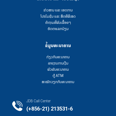
ຂ່າວສານ ແລະ ເຫດການ
ໂປຣໂມຊັ່ນ ແລະ ສິດທິພິເສດ
ຄໍາຖາມທີ່ພົບເລື້ອຍໆ
ອັດຕາແລກປ່ຽນ
ຂໍ້ມູນທະນາຄານ
ກ່ຽວກັບທະນາຄານ
ລາຍງານການເງິນ
ພົວພັນທະນາຄານ
ຕູ້ ATM
ສະໝັກວຽກກັບທະນາຄານ
JDB Call Center
(+856-21) 213531-6