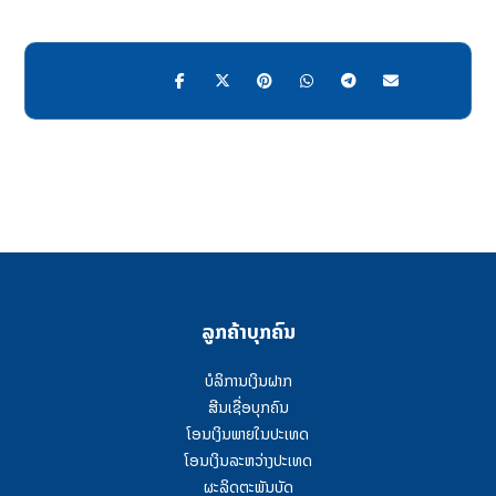
ລູກຄ້າບຸກຄົນ
ບໍລິການເງິນຝາກ
ສີນເຊື່ອບຸກຄົນ
ໂອນເງິນພາຍໃນປະເທດ
ໂອນເງິນລະຫວ່າງປະເທດ
ຜະລິດຕະພັນບັດ