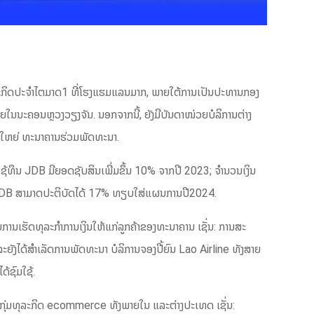
ະກິດປະຈຳໄຕມາດ1 ທີ່ໂຮງແຮມແລນມາກ, ພາຍໃຕ້ການເປັນປະທານກອງ
ໃນນະຄອນຫຼວງວຽງຈັນ. ນອກຈາກນີ້, ຍັງມີບັນດາໜ່ວຍບໍລິການຕ່າງ
ານໃຫຍ່ ທະນາຄານຮ່ວມພັດທະນາ.
ໃຊ້ທຶນ JDB ມີຍອດຊັບສິນເພີ່ມຂຶ້ນ 10% ຈາກປີ 2023; ຈໍານວນເງິນ
ອງJDB ສາມາດປະຕິບັດໄດ້ 17% ທຽບໃສ່ແຜນການປີ2024.
ນເຮັດທຸລະກຳການເງິນໃຫ້ແກ່ລູກຄ້າຂອງທະນາຄານ ເຊັ່ນ: ການສະ
ຍັງໄດ້ສຳເລັດການພັດທະນາ ບໍລິການຈອງປີ້ຍົນ Lao Airline ທັງສາຍ
້ຊົມໃຊ້.
ກຸ່ມທຸລະກິດ ecommerce ທັງພາຍໃນ ແລະຕ່າງປະເທດ ເຊັ່ນ: