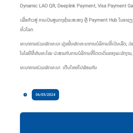
Dynamic LAO QR, Deeplink Payment, Visa Payment Ga
ເພື່ອກ້າວສູ່ ການເປັນສູນກາງຊໍາລະສະສາງ ຫຼື Payment Hub ໃນອ
ທົ່ວໂລກ.
ທະນາຄານຮ່ວມພັດທະນາ ມຸ່ງໝັ້ນພັດທະນາການບໍລິການທີ່ເປັນເລີດ, ວ່
ໂນໂລຍີທີ່ທັນທະໄໝ ປະສານກັບການບໍລິການທີ່ໂດດເດັ່ນຂອງພະນັກງານ,
ທະນາຄານຮ່ວມພັດທະນາ ເຕີບໃຫຍ່ໄປພ້ອມກັນ
06/05/2024