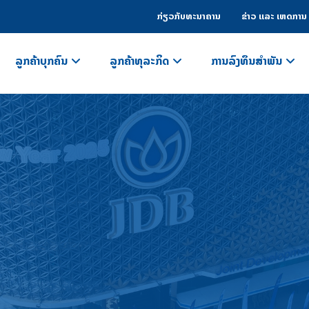
ກ່ຽວກັບທະນາຄານ
ຂ່າວ ແລະ ເຫດການ
ລູກຄ້າບຸກຄົນ
ລູກຄ້າທຸລະກິດ
ການລົງທຶນສຳພັນ