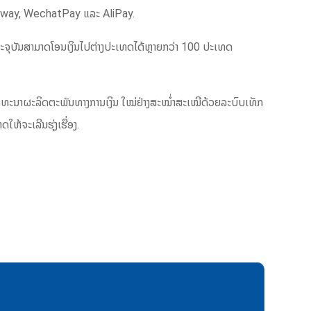
way, WechatPay ແລະ AliPay.
ະຈຸບັນສາມາດໂອນເງິນໄປຕ່າງປະເທດໄດ້ຫຼາຍກວ່າ 100 ປະເທດ
 ພັດທະນາຜະລິດຕະພັນທາງການເງິນ ໃໝ່ຢ່າງສະໝໍ່າສະເໝີດ້ວຍລະບົບເທັກ
້ຈະເລີນຮຸ່ງເຮື່ອງ.