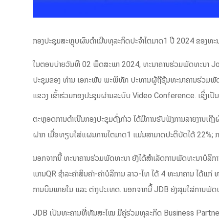
ກອງປະຊຸມສະຫຼຸບຜົນດຳເນີນທຸລະກິດປະຈຳໄຕມາດ1 ປີ 2024 ຂອງທ
ໃນຕອນບ່າຍວັນທີ 02 ພຶດສະພາ 2024, ທະນາຄານຮ່ວມພັດທະນາ Jo
ປະຊຸມຂອງ ທ່ານ ເອກະພັນ ພະພິທັກ ປະທານຜູ້ຖືຮຸ້ນທະນາຄານຮ່ວມພັດ
ແຂວງ ເຂົ້າຮ່ວມກອງປະຊຸມຜ່ານລະບົບ Video Conference. ເຊິ່ງເປ
ຕະຫຼອດການດຳເນີນກອງປະຊຸມດັ່ງກ່າວ ໄດ້ມີການຮັບຟັງການລາຍງານເຖີງ
ຝາກ ເມື່ອທຽບໃສ່ແຜນການໄຕມາດ1 ແມ່ນສາມາດປະຕິບັດໄດ້ 22%; ກ
ນອກຈາກນີ້ ທະນາຄານຮ່ວມພັດທະນາ ຍັງໄດ້ສຳເລັດການພັດທະນາບໍລິກ
ແກນQR ຊຳລະຄ່າສິນຄ່າ-ຄ່າບໍລິການ ລາວ-ໄທ ໄດ້ 4 ທະນາຄານ ໄດ້ແກ່
ການບິນພາຍໃນ ແລະ ຕ່າງປະເທດ. ນອກຈາກນີ້ JDB ຍັງສຸມໃສ່ການພັດທະນ
JDB ເປັນທະຄານທີ່ທັນສະໄໝ ມີຄູ່ຮ່ວມທຸລະກິດ Business Partne