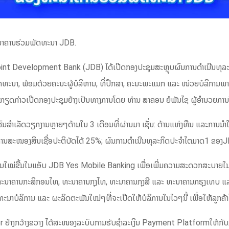
ະນາຄານຮ່ວມພັດທະນາ JDB.
int Development Bank (JDB) ໄດ້ເປີດກອງປະຊຸມສະຫຼຸບຜົນການດຳເນີນທຸລ
ທະນາ, ພ້ອມດ້ວຍຄະນະຜູ້ບໍລິຫານ, ທີ່ປຶກສາ, ຄະນະພະແນກ ແລະ ໜ່ວຍບໍລິການພາຍ
ັນກຽດກ່າວເປີດກອງປະຊຸມຢ່າງເປັນທາງການໂດຍ ທ່ານ ສາຄອນ ຍໍພັນໄຊ ຜູ້ອຳນວຍກ
ຜົນສຳເລັດວຽກງານຫຼາຍໆດ້ານໃນ 3 ເດືອນທີ່ຜ່ານມາ ເຊັ່ນ: ດ້ານແຫ່ງທືນ ແລະການນຳ
ານສະໜອງສິນເຊື່ອປະຕິບັດໄດ້ 25%; ຜົນການດໍາເນີນທຸລະກິດປະຈໍາໄຕມາດ1 ຂ
ານໃໝ່ຂື້ນໃນແອັບ JDB Yes Mobile Banking ເພື່ອເພີ່ມຄວາມສະດວກສະບາຍໃນກາ
 ທະນາຄານກະສິກອນໄທ, ທະນາຄານກຸງໄທ, ທະນາຄານກຸງສີ ແລະ ທະນາຄານກຣຸງເທບ ແລະ
າບໍລິການ ແລະ ຜະລິດຕະພັນໃໝ່ໆທີ່ຈະເປີດໃຫ້ບໍລິການໃນໄວໆນີ້ ເພື່ອໃຫ້ລູກຄ້າໄດ
r ຢ່າງກວ້າງຂວາງ ໄດ້ສະໜອງລະບົບການຮັບຊຳລະເງິນ Payment Platformໃຫ້ກັບ