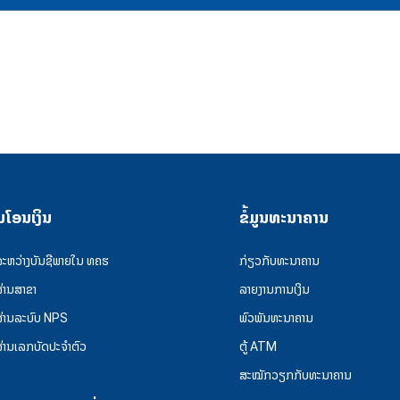
ນໂອນເງິນ
ຂໍ້ມູນທະນາຄານ
ລະຫວ່າງບັນຊີພາຍໃນ ທຄຮ
ກ່ຽວກັບທະນາຄານ
ຜ່ານສາຂາ
ລາຍງານການເງິນ
ຜ່ານລະບົບ NPS
ພົວພັນທະນາຄານ
ຜ່ານເລກບັດປະຈຳຕົວ
ຕູ້ ATM
ສະໝັກວຽກກັບທະນາຄານ