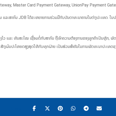
teway, Master Card Payment Gateway, UnionPay Payment Gate
າຊຽນ ແລະສາກົນ JDB ໄດ້ຂະຫຍາຍການຮ່ວມມືກັບບັນດາທະນາຄານໃນຕ່າງປະເທດ. ໃນປ
ອງໄວ ແລະ ທັນສະໄໝ ເຊື່ອມຕໍ່ກັບສາກົນ ຖືເອົາຄວາມຕ້ອງການຂອງລູກຄ້າເປັນຫຼັກ,
 ສ້າງຜົນປະໂຫຍດສູງສຸດໃຫ້ກັບທຸກຝ່າຍ ເປັນສ່ວນສຳຄັນໃນການພັດທະນາປະເທດຊາດໃຫ