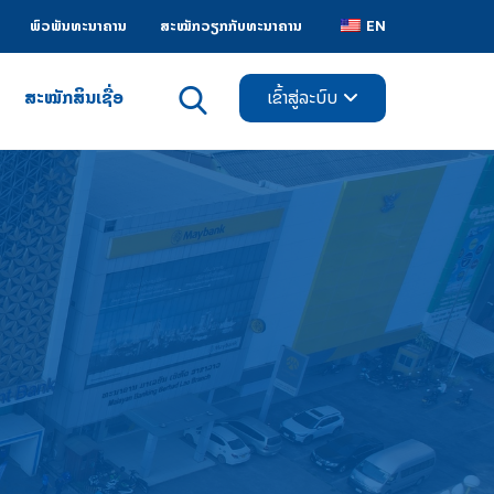
ພົວພັນທະນາຄານ
ສະໝັກວຽກກັບທະນາຄານ
EN
ສະໝັກສິນເຊື່ອ
ເຂົ້າສູ່ລະບົບ