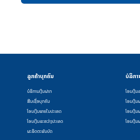
ລູກຄ້າບຸກຄົນ
ບໍລິກາ
ບໍລິການເງິນຝາກ
ໂອນເງິນ
ສີນເຊື່ອບຸກຄົນ
ໂອນເງິນ
ໂອນເງິນພາຍໃນປະເທດ
ໂອນເງິນ
ໂອນເງິນລະຫວ່າງປະເທດ
ໂອນເງິນ
ຜະລິດຕະພັນບັດ