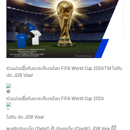
ຮ່ວມມ່ວນຊື່ນກັບມະຫະກຳບານໂລກ FIFA World Cup 2026TM ໄປກັບ
ບັດ JDB Visa!
ຮ່ວມມ່ວນຊື່ນກັບມະຫະກຳບານໂລກ FIFA World Cup 2026
ໄປກັບ ບັດ JDB Visa!
ສະໝັກບັດເດບິດ (Debit) ຫຼື ບັດເຄຣດິດ (Credit) JDB Visa ມື້ນີ້