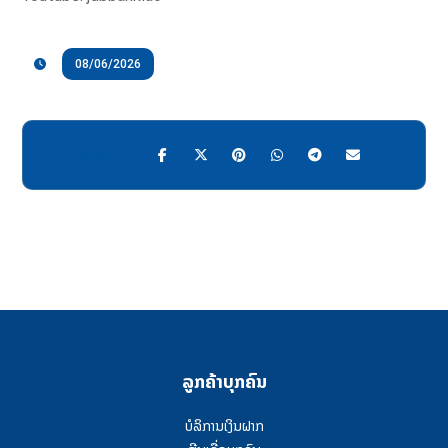
08/06/2026
ລູກຄ້າບຸກຄົນ
ບໍລິການເງິນຝາກ