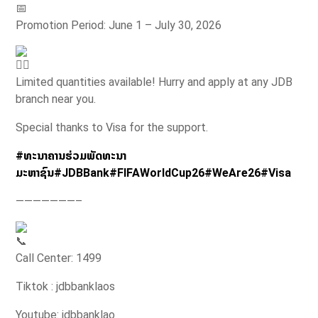
Promotion Period: June 1 – July 30, 2026
Limited quantities available! Hurry and apply at any JDB
branch near you.
Special thanks to Visa for the support.
#ທະນາຄານຮ່ວມພັດທະນາ
ມະຫາຊົນ
#JDBBank
#FIFAWorldCup26
#WeAre26
#Visa
———————–
Call Center: 1499
Tiktok : jdbbanklaos
Youtube: jdbbanklao