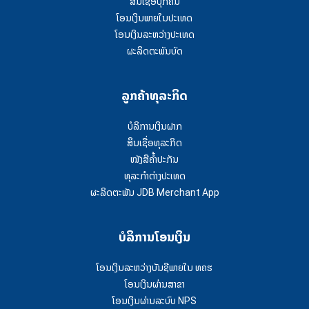
ສີນເຊື່ອບຸກຄົນ
ໂອນເງິນພາຍໃນປະເທດ
ໂອນເງິນລະຫວ່າງປະເທດ
ຜະລິດຕະພັນບັດ
ລູກຄ້າທຸລະກິດ
ບໍລິການເງິນຝາກ
ສຶນເຊື່ອທຸລະກິດ
ໜັງສືຄໍ້າປະກັນ
ທຸລະກຳຕ່າງປະເທດ
ຜະລິດຕະພັນ JDB Merchant App
ບໍລິການໂອນເງິນ
ໂອນເງິນລະຫວ່າງບັນຊີພາຍໃນ ທຄຮ
ໂອນເງິນຜ່ານສາຂາ
ໂອນເງິນຜ່ານລະບົບ NPS