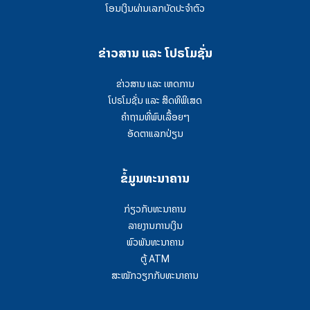
ໂອນເງິນຜ່ານເລກບັດປະຈຳຕົວ
ຂ່າວສານ ແລະ ໂປຣໂມຊັ່ນ
ຂ່າວສານ ແລະ ເຫດການ
ໂປຣໂມຊັ່ນ ແລະ ສິດທິພິເສດ
ຄໍາຖາມທີ່ພົບເລື້ອຍໆ
ອັດຕາແລກປ່ຽນ
ຂໍ້ມູນທະນາຄານ
ກ່ຽວກັບທະນາຄານ
ລາຍງານການເງິນ
ພົວພັນທະນາຄານ
ຕູ້ ATM
ສະໝັກວຽກກັບທະນາຄານ