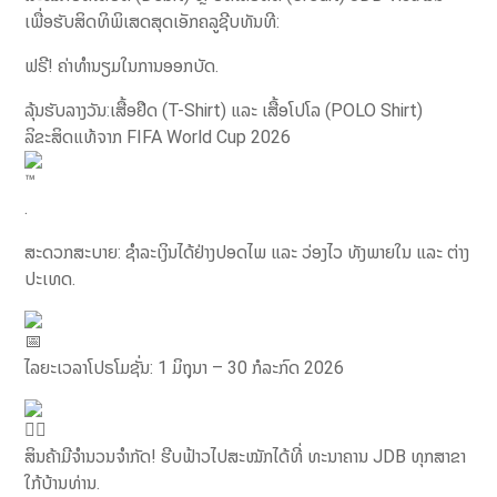
ເພື່ອຮັບສິດທິພິເສດສຸດເອັກຄລູຊີບທັນທີ:
ຟຣີ! ຄ່າທຳນຽມໃນການອອກບັດ.
ລຸ້ນຮັບລາງວັນ:ເສື້ອຢືດ (T-Shirt) ແລະ ເສື້ອໂປໂລ (POLO Shirt)
ລິຂະສິດແທ້ຈາກ FIFA World Cup 2026
.
ສະດວກສະບາຍ: ຊຳລະເງິນໄດ້ຢ່າງປອດໄພ ແລະ ວ່ອງໄວ ທັງພາຍໃນ ແລະ ຕ່າງ
ປະເທດ.
ໄລຍະເວລາໂປຣໂມຊັ່ນ: 1 ມິຖຸນາ – 30 ກໍລະກົດ 2026
ສິນຄ້າມີຈຳນວນຈຳກັດ! ຮີບຟ້າວໄປສະໝັກໄດ້ທີ່ ທະນາຄານ JDB ທຸກສາຂາ
ໃກ້ບ້ານທ່ານ.