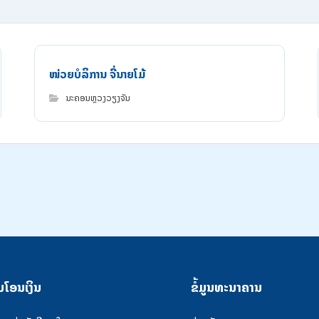
ໜ່ວຍບໍລິການ ຈີ່ນາຍໂມ້
ນະຄອນຫຼວງວຽງຈັນ
ນໂອນເງິນ
ຂໍ້ມູນທະນາຄານ