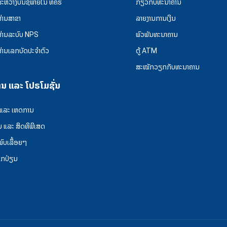
ລະຫວ່າງບັນຊີພາຍໃນ ທຄຮ
ກ່ຽວກັບທະນາຄານ
ຜ່ານສາຂາ
ລາຍງານການເງິນ
ຜ່ານລະບົບ NPS
ພົວພັນທະນາຄານ
ຜ່ານເລກບັດປະຈຳຕົວ
ຕູ້ ATM
ສະໝັກວຽກກັບທະນາຄານ
ານ ແລະ ໂປຣໂມຊັ່ນ
 ແລະ ເຫດການ
ນ ແລະ ສິດທິພິເສດ
່ພົບເລື້ອຍໆ
ລກປ່ຽນ