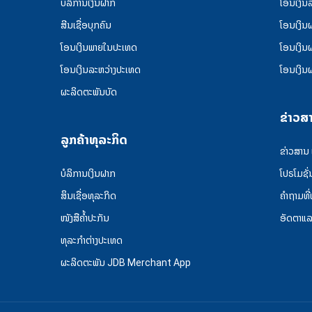
ບໍລິການເງິນຝາກ
ໂອນເງິນ
ສີນເຊື່ອບຸກຄົນ
ໂອນເງິນ
ໂອນເງິນພາຍໃນປະເທດ
ໂອນເງິນ
ໂອນເງິນລະຫວ່າງປະເທດ
ໂອນເງິນ
ຜະລິດຕະພັນບັດ
ຂ່າວສ
ລູກຄ້າທຸລະກິດ
ຂ່າວສານ
ບໍລິການເງິນຝາກ
ໂປຣໂມຊັ່
ສຶນເຊື່ອທຸລະກິດ
ຄໍາຖາມທີ
ໜັງສືຄໍ້າປະກັນ
ອັດຕາແ
ທຸລະກຳຕ່າງປະເທດ
ຜະລິດຕະພັນ JDB Merchant App