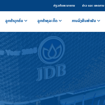
ກ່ຽວກັບທະນາຄານ
ຂ່າວ ແລະ ເຫດການ
ລູກຄ້າບຸກຄົນ
ລູກຄ້າທຸລະກິດ
ການລົງທຶນສຳພັນ