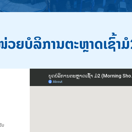
່ວຍບໍລິການຕະຫຼາດເຊົ້າມ
ັນ