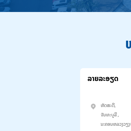
ໜ
ລາຍລະອຽດ
ຫັດສະດີ,
ຈັນທະບູລີ ,
ນະຄອນຫລວງວຽງຈ