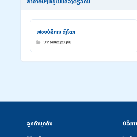
ສາຂາອື່ນໆທີ່ຢູ່ໃນແຂວງດຽວກັນ
ໜ່ວຍບໍລິການ ດົງໂດກ
ນະຄອນຫຼວງວຽງຈັນ
ລູກຄ້າບຸກຄົນ
ບໍລິກາ