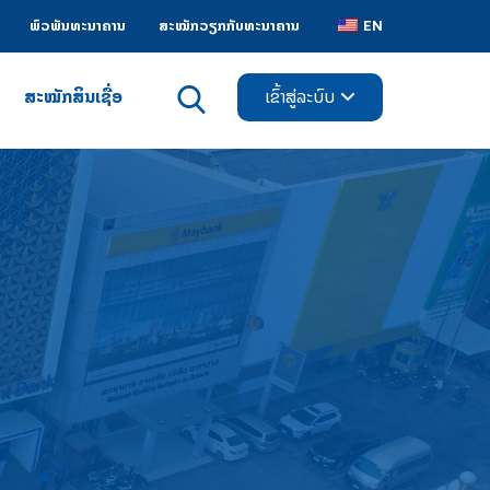
ພົວພັນທະນາຄານ
ສະໝັກວຽກກັບທະນາຄານ
EN
ສະໝັກສິນເຊື່ອ
ເຂົ້າສູ່ລະບົບ