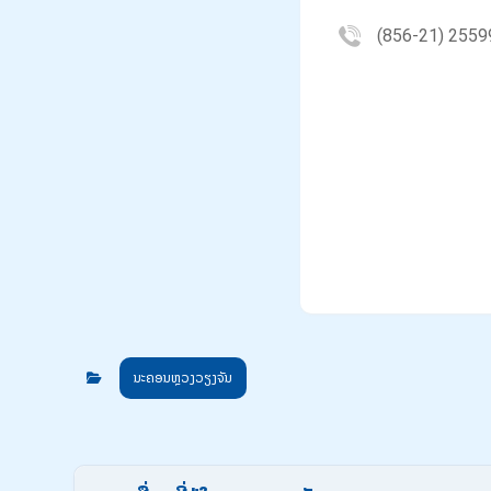
(856-21) 2559
ນະຄອນຫຼວງວຽງຈັນ