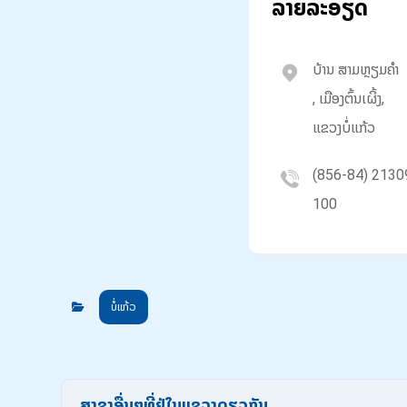
ລາຍລະອຽດ
ບ້ານ ສາມຫຼຽມຄຳ
, ເມືອງຕົ້ນເຜິ້ງ,
ແຂວງບໍ່ແກ້ວ
(856-84) 2130
100
ບໍ່ແກ້ວ
ສາຂາອື່ນໆທີ່ຢູ່ໃນແຂວງດຽວກັນ