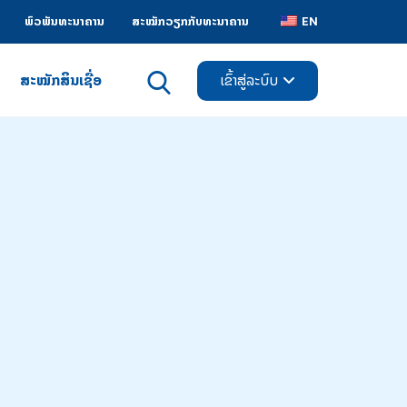
ພົວພັນທະນາຄານ
ສະໝັກວຽກກັບທະນາຄານ
EN
ສະໝັກສິນເຊື່ອ
ເຂົ້າສູ່ລະບົບ