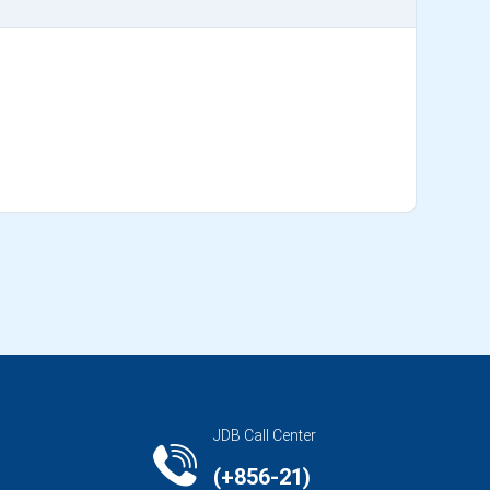
JDB Call Center
(+856-21)