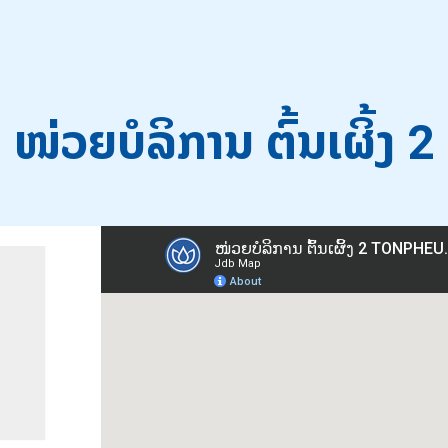
ໜ່ວຍບໍລິການ ຕົ້ນເຜິ້ງ 2