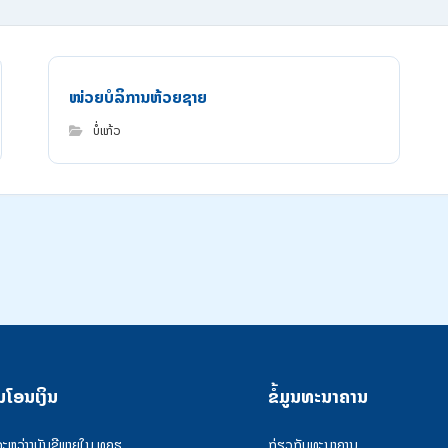
ໜ່ວຍບໍລິການຫ້ວຍຊາຍ
ບໍ່ແກ້ວ
ນໂອນເງິນ
ຂໍ້ມູນທະນາຄານ
ລະຫວ່າງບັນຊີພາຍໃນ ທຄຮ
ກ່ຽວກັບທະນາຄານ