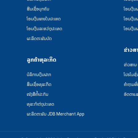
ສີນເຊື່ອບຸກຄົນ
ໂອນເງິນ
ໂອນເງິນພາຍໃນປະເທດ
ໂອນເງິນ
ໂອນເງິນລະຫວ່າງປະເທດ
ໂອນເງິນ
ຜະລິດຕະພັນບັດ
ຂ່າວສ
ລູກຄ້າທຸລະກິດ
ຂ່າວສານ
ບໍລິການເງິນຝາກ
ໂປຣໂມຊັ່
ສຶນເຊື່ອທຸລະກິດ
ຄໍາຖາມທີ
ໜັງສືຄໍ້າປະກັນ
ອັດຕາແ
ທຸລະກຳຕ່າງປະເທດ
ຜະລິດຕະພັນ JDB Merchant App