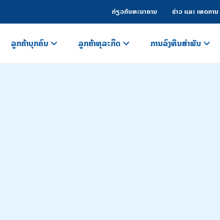
ກ່ຽວກັບທະນາຄານ
ຂ່າວ ແລະ ເຫດການ
ລູກຄ້າບຸກຄົນ
ລູກຄ້າທຸລະກິດ
ການລົງທຶນສຳພັນ