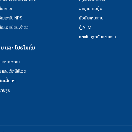
ຜ່ານສາຂາ
ລາຍງານການເງິນ
ຜ່ານລະບົບ NPS
ພົວພັນທະນາຄານ
ຜ່ານເລກບັດປະຈຳຕົວ
ຕູ້ ATM
ສະໝັກວຽກກັບທະນາຄານ
ານ ແລະ ໂປຣໂມຊັ່ນ
 ແລະ ເຫດການ
ນ ແລະ ສິດທິພິເສດ
່ພົບເລື້ອຍໆ
ລກປ່ຽນ