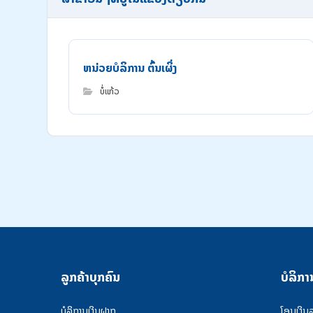
ຫນ່ວຍບໍລິການ ຕົ້ນເຜິ່ງ
ບໍ່ແກ້ວ
ລູກຄ້າບຸກຄົນ
ບໍລິກາ
ບໍລິການເງິນຝາກ
ໂອນເງິນ