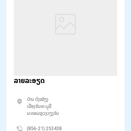
ລາຍລະອຽດ
ບ້ານ ດົງໝ້ຽງ
ເມືອງຈັນທະບູລີ
ນະຄອນຫຼວງວຽງຈັນ
(856-21) 253438