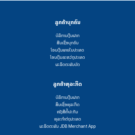
ລູກຄ້າບຸກຄົນ
ບໍລິການເງິນຝາກ
ສີນເຊື່ອບຸກຄົນ
ໂອນເງິນພາຍໃນປະເທດ
ໂອນເງິນລະຫວ່າງປະເທດ
ຜະລິດຕະພັນບັດ
ລູກຄ້າທຸລະກິດ
ບໍລິການເງິນຝາກ
ສຶນເຊື່ອທຸລະກິດ
ໜັງສືຄໍ້າປະກັນ
ທຸລະກຳຕ່າງປະເທດ
ຜະລິດຕະພັນ JDB Merchant App