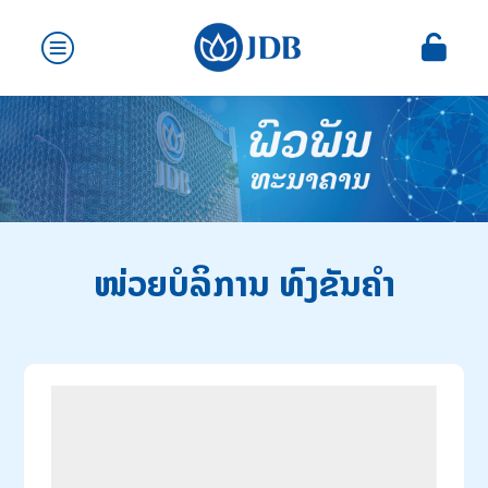
ໜ່ວຍບໍລິການ ທົງຂັນຄຳ