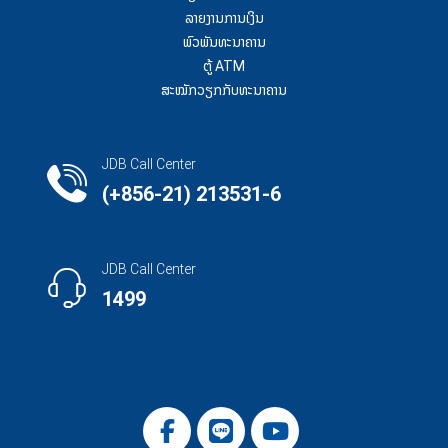
ລາຍງານການເງິນ
ພົວພັນທະນາຄານ
ຕູ້ ATM
ສະໝັກວຽກກັບທະນາຄານ
JDB Call Center
(+856-21) 213531-6
JDB Call Center
1499