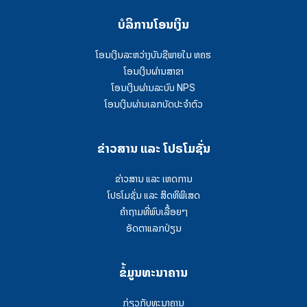
ບໍລິການໂອນເງິນ
ໂອນເງິນລະຫວ່າງບັນຊີພາຍໃນ ທຄຮ
ໂອນເງິນຜ່ານສາຂາ
ໂອນເງິນຜ່ານລະບົບ NPS
ໂອນເງິນຜ່ານເລກບັດປະຈຳຕົວ
ຂ່າວສານ ແລະ ໂປຣໂມຊັ່ນ
ຂ່າວສານ ແລະ ເຫດການ
ໂປຣໂມຊັ່ນ ແລະ ສິດທິພິເສດ
ຄໍາຖາມທີ່ພົບເລື້ອຍໆ
ອັດຕາແລກປ່ຽນ
ຂໍ້ມູນທະນາຄານ
ກ່ຽວກັບທະນາຄານ