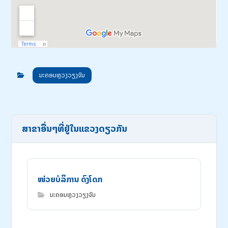
ນະຄອນຫຼວງວຽງຈັນ
ສາຂາອື່ນໆທີ່ຢູ່ໃນແຂວງດຽວກັນ
ໜ່ວຍບໍລິການ ດົງໂດກ
ນະຄອນຫຼວງວຽງຈັນ