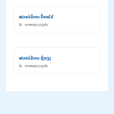
ໜ່ວຍບໍລິການ ຈີ່ນາຍໂມ້
ນະຄອນຫຼວງວຽງຈັນ
ໜ່ວຍບໍລິການ ຊັ່ງຈຽງ
ນະຄອນຫຼວງວຽງຈັນ