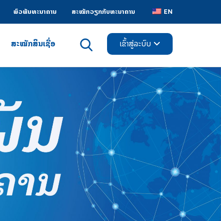
ພົວພັນທະນາຄານ
ສະໝັກວຽກກັບທະນາຄານ
EN
ສະໝັກສິນເຊື່ອ
ເຂົ້າສູ່ລະບົບ