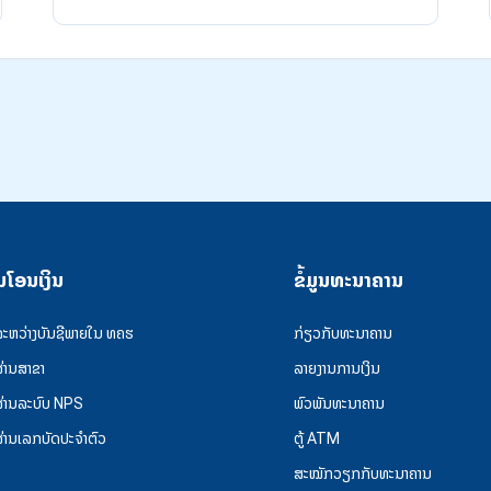
ນໂອນເງິນ
ຂໍ້ມູນທະນາຄານ
ລະຫວ່າງບັນຊີພາຍໃນ ທຄຮ
ກ່ຽວກັບທະນາຄານ
ຜ່ານສາຂາ
ລາຍງານການເງິນ
ຜ່ານລະບົບ NPS
ພົວພັນທະນາຄານ
ຜ່ານເລກບັດປະຈຳຕົວ
ຕູ້ ATM
ສະໝັກວຽກກັບທະນາຄານ