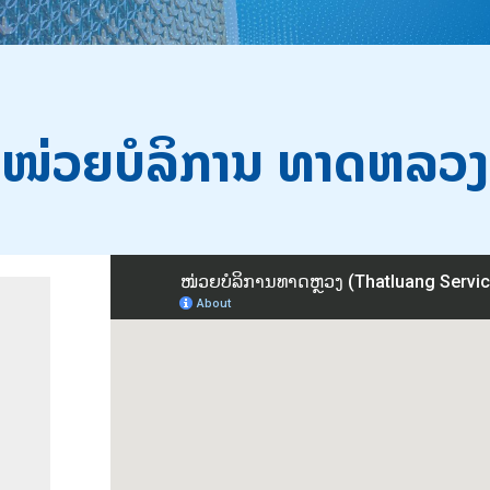
ໜ່ວຍບໍລິການ ທາດຫລວງ