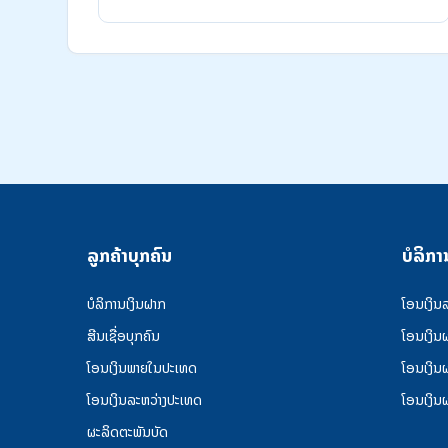
ລູກຄ້າບຸກຄົນ
ບໍລິກາ
ບໍລິການເງິນຝາກ
ໂອນເງິນ
ສີນເຊື່ອບຸກຄົນ
ໂອນເງິນ
ໂອນເງິນພາຍໃນປະເທດ
ໂອນເງິນ
ໂອນເງິນລະຫວ່າງປະເທດ
ໂອນເງິນ
ຜະລິດຕະພັນບັດ