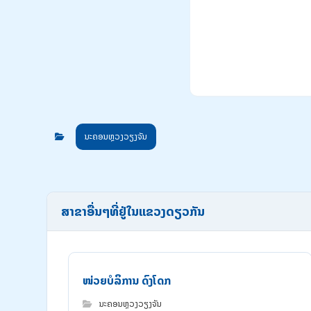
ນະຄອນຫຼວງວຽງຈັນ
ສາຂາອື່ນໆທີ່ຢູ່ໃນແຂວງດຽວກັນ
ໜ່ວຍບໍລິການ ດົງໂດກ
ນະຄອນຫຼວງວຽງຈັນ