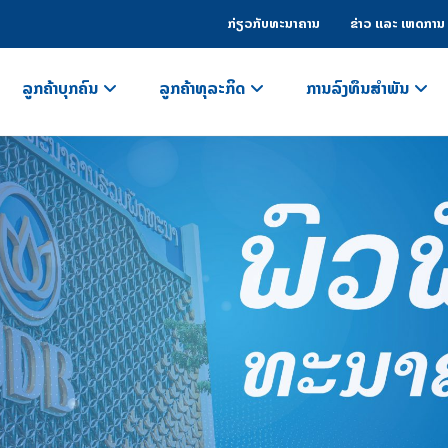
ກ່ຽວກັບທະນາຄານ
ຂ່າວ ແລະ ເຫດການ
ລູກຄ້າບຸກຄົນ
ລູກຄ້າທຸລະກິດ
ການລົງທຶນສຳພັນ