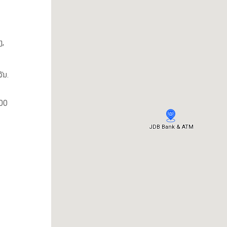
ງ,
ັນ.
00