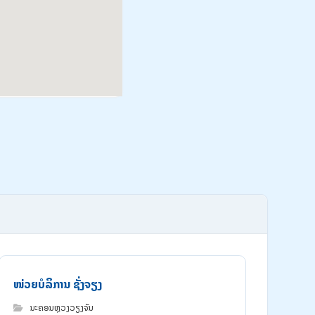
ໜ່ວຍບໍລິການ ຊັ່ງຈຽງ
ນະຄອນຫຼວງວຽງຈັນ