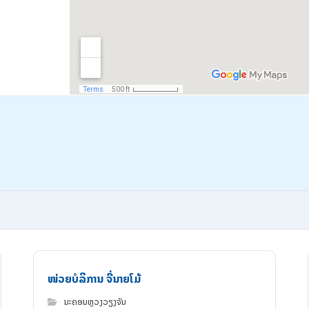
ໜ່ວຍບໍລິການ ຈີ່ນາຍໂມ້
ນະຄອນຫຼວງວຽງຈັນ