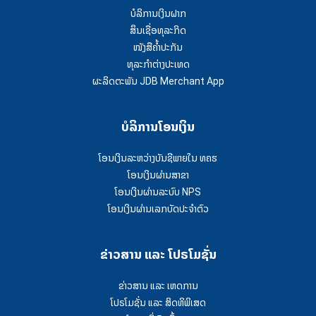
ບໍລິການເງິນຝາກ
ສຶນເຊື່ອທຸລະກິດ
ໜັງສືຄໍ້າປະກັນ
ທຸລະກຳຕ່າງປະເທດ
ຜະລິດຕະພັນ JDB Merchant App
ບໍລິການໂອນເງິນ
ໂອນເງິນລະຫວ່າງບັນຊີພາຍໃນ ທຄຮ
ໂອນເງິນຜ່ານສາຂາ
ໂອນເງິນຜ່ານລະບົບ NPS
ໂອນເງິນຜ່ານເລກບັດປະຈຳຕົວ
ຂ່າວສານ ແລະ ໂປຣໂມຊັ່ນ
ຂ່າວສານ ແລະ ເຫດການ
ໂປຣໂມຊັ່ນ ແລະ ສິດທິພິເສດ