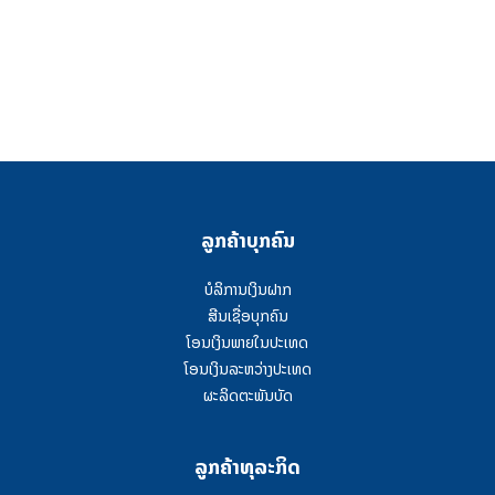
ລູກຄ້າບຸກຄົນ
ບໍລິການເງິນຝາກ
ສີນເຊື່ອບຸກຄົນ
ໂອນເງິນພາຍໃນປະເທດ
ໂອນເງິນລະຫວ່າງປະເທດ
ຜະລິດຕະພັນບັດ
ລູກຄ້າທຸລະກິດ