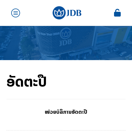
ອັດຕະປື
ໜ່ວຍບໍລິການອັດຕະປື