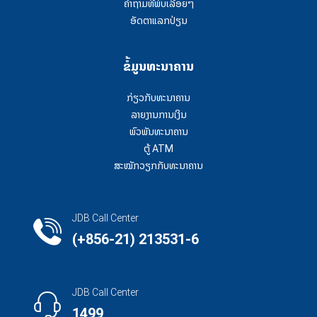
ຄໍາຖາມທີ່ພົບເລື້ອຍໆ
ອັດຕາແລກປ່ຽນ
ຂໍ້ມູນທະນາຄານ
ກ່ຽວກັບທະນາຄານ
ລາຍງານການເງິນ
ພົວພັນທະນາຄານ
ຕູ້ ATM
ສະໝັກວຽກກັບທະນາຄານ
JDB Call Center
(+856-21) 213531-6
JDB Call Center
1499