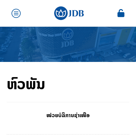
ຫົວພັນ
ໜ່ວຍບໍລິການຊໍາເໜືອ