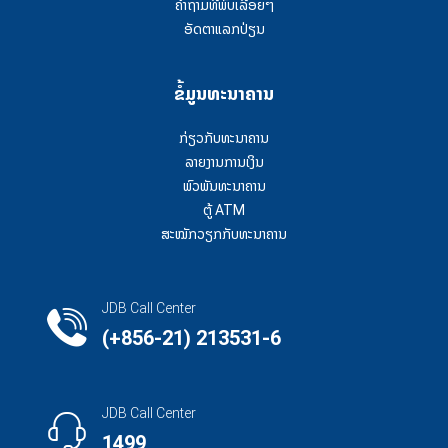
ຄໍາຖາມທີ່ພົບເລື້ອຍໆ
ອັດຕາແລກປ່ຽນ
ຂໍ້ມູນທະນາຄານ
ກ່ຽວກັບທະນາຄານ
ລາຍງານການເງິນ
ພົວພັນທະນາຄານ
ຕູ້ ATM
ສະໝັກວຽກກັບທະນາຄານ
JDB Call Center
(+856-21) 213531-6
JDB Call Center
1499