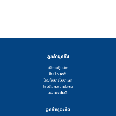
ລູກຄ້າບຸກຄົນ
ບໍລິການເງິນຝາກ
ສີນເຊື່ອບຸກຄົນ
ໂອນເງິນພາຍໃນປະເທດ
ໂອນເງິນລະຫວ່າງປະເທດ
ຜະລິດຕະພັນບັດ
ລູກຄ້າທຸລະກິດ