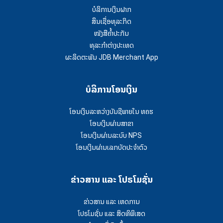
ບໍລິການເງິນຝາກ
ສຶນເຊື່ອທຸລະກິດ
ໜັງສືຄໍ້າປະກັນ
ທຸລະກຳຕ່າງປະເທດ
ຜະລິດຕະພັນ JDB Merchant App
ບໍລິການໂອນເງິນ
ໂອນເງິນລະຫວ່າງບັນຊີພາຍໃນ ທຄຮ
ໂອນເງິນຜ່ານສາຂາ
ໂອນເງິນຜ່ານລະບົບ NPS
ໂອນເງິນຜ່ານເລກບັດປະຈຳຕົວ
ຂ່າວສານ ແລະ ໂປຣໂມຊັ່ນ
ຂ່າວສານ ແລະ ເຫດການ
ໂປຣໂມຊັ່ນ ແລະ ສິດທິພິເສດ