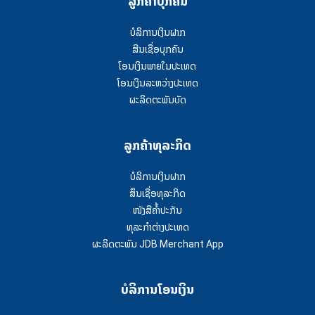
ລູກຄ້າບຸກຄົນ
ບໍລິການເງິນຝາກ
ສີນເຊື່ອບຸກຄົນ
ໂອນເງິນພາຍໃນປະເທດ
ໂອນເງິນລະຫວ່າງປະເທດ
ຜະລິດຕະພັນບັດ
ລູກຄ້າທຸລະກິດ
ບໍລິການເງິນຝາກ
ສຶນເຊື່ອທຸລະກິດ
ໜັງສືຄໍ້າປະກັນ
ທຸລະກຳຕ່າງປະເທດ
ຜະລິດຕະພັນ JDB Merchant App
ບໍລິການໂອນເງິນ