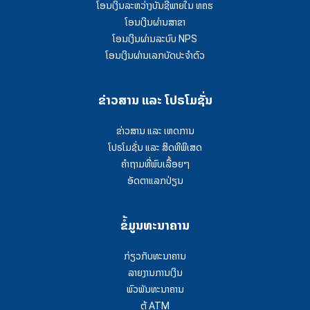
ໂອນເງິນລະຫວ່າງບັນຊີພາຍໃນ ທຄຮ
ໂອນເງິນຜ່ານສາຂາ
ໂອນເງິນຜ່ານລະບົບ NPS
ໂອນເງິນຜ່ານເລກບັດປະຈຳຕົວ
ຂ່າວສານ ແລະ ໂປຣໂມຊັ່ນ
ຂ່າວສານ ແລະ ເຫດການ
ໂປຣໂມຊັ່ນ ແລະ ສິດທິພິເສດ
ຄໍາຖາມທີ່ພົບເລື້ອຍໆ
ອັດຕາແລກປ່ຽນ
ຂໍ້ມູນທະນາຄານ
ກ່ຽວກັບທະນາຄານ
ລາຍງານການເງິນ
ພົວພັນທະນາຄານ
ຕູ້ ATM