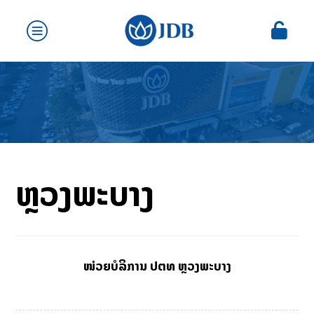
ຫຼວງພະບາງ
ໜ່ວຍບໍລິການ ປຕທ ຫຼວງພະບາງ