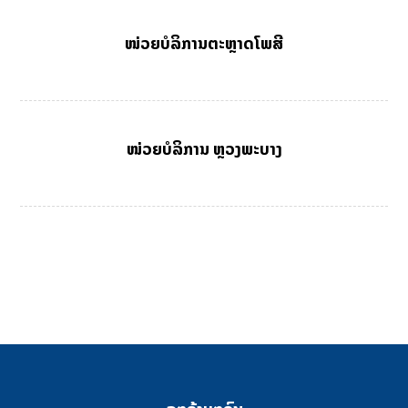
ໜ່ວຍບໍລິການຕະຫຼາດໂພສີ
ໜ່ວຍບໍລິການ ຫຼວງພະບາງ