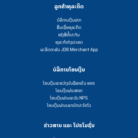
ລູກຄ້າທຸລະກິດ
ບໍລິການເງິນຝາກ
ສຶນເຊື່ອທຸລະກິດ
ໜັງສືຄໍ້າປະກັນ
ທຸລະກຳຕ່າງປະເທດ
ຜະລິດຕະພັນ JDB Merchant App
ບໍລິການໂອນເງິນ
ໂອນເງິນລະຫວ່າງບັນຊີພາຍໃນ ທຄຮ
ໂອນເງິນຜ່ານສາຂາ
ໂອນເງິນຜ່ານລະບົບ NPS
ໂອນເງິນຜ່ານເລກບັດປະຈຳຕົວ
ຂ່າວສານ ແລະ ໂປຣໂມຊັ່ນ