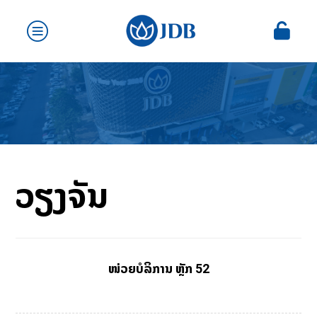
ວຽງຈັນ
ໜ່ວຍບໍລິການ ຫຼັກ 52