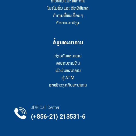
ຂ່າວສານ ແລະ ເຫດການ
ໂປຣໂມຊັ່ນ ແລະ ສິດທິພິເສດ
ຄໍາຖາມທີ່ພົບເລື້ອຍໆ
ອັດຕາແລກປ່ຽນ
ຂໍ້ມູນທະນາຄານ
ກ່ຽວກັບທະນາຄານ
ລາຍງານການເງິນ
ພົວພັນທະນາຄານ
ຕູ້ ATM
ສະໝັກວຽກກັບທະນາຄານ
JDB Call Center
(+856-21) 213531-6