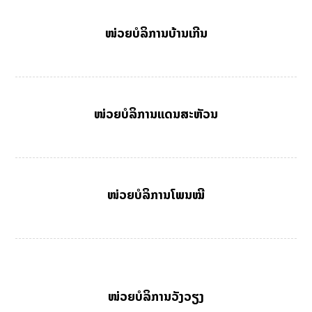
ໜ່ວຍບໍລິການບ້ານເກີນ
ໜ່ວຍບໍລິການແດນສະຫັວນ
ໜ່ວຍບໍລິການໂພນໝີ
ໜ່ວຍບໍລິການວັງວຽງ