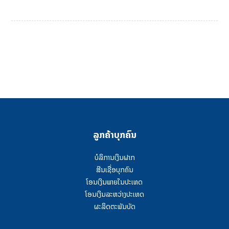
ລູກຄ້າບຸກຄົນ
ບໍລິການເງິນຝາກ
ສີນເຊື່ອບຸກຄົນ
ໂອນເງິນພາຍໃນປະເທດ
ໂອນເງິນລະຫວ່າງປະເທດ
ຜະລິດຕະພັນບັດ