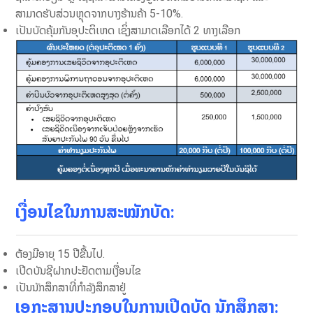
ສາມາດຮັບສ່ວນຫຼຸດຈາກບາງຮ້ານຄ້າ 5-10%.
ເປັນບັດຄຸ້ມກັນອຸປະຕິເຫດ ເຊິ່ງສາມາດເລືອກໄດ້ 2 ທາງເລືອກ
ເງື່ອນໄຂໃນການສະໝັກບັດ:
ຕ້ອງມີອາຍຸ 15 ປີຂື້ນໄປ.
ເປີດບັນຊີຝາກປະຢັດຕາມເງື່ອນໄຂ
ເປັນນັກສຶກສາທີ່ກຳລັງສຶກສາຢູ່
ເອກະສານປະກອບໃນການເປີດບັດ ນັກສຶກສາ: