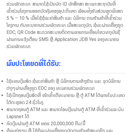
ຮ່ວມພັດທະນາ. ສາມາດໃຊ້ເປັນບັດ ID ນັກສຶກສາ ສະເພາະສະຖາບັນທີ່
ເຂົ້າຮ່ວມໂຄງການອອກບັດຄຸ້ມຄອງອຸປະຕິເຫດ ພ້ອມທ່ັງຮັບສ່ວນຫຼຸດພິເສດ
5 % – 10 % ເມື່ອໃຊ້ຊໍາລະຄ່າສິນຄ້າ ແລະ ບໍລິການ ຕາມຮ້ານຄ້າທີ່ເຂົ້າຮ່ວມ
ໂຄງການ ກັບທະນາຄານຮ່ວມພັດທະນາ ເມື່ອສະແດງບັດ, ຊໍາລະຜ່ານເຄື່ອງຮູດ
EDC, QR Code ສະດວກສະບາຍຕິດຕາມລາຍການເຄື່ອນໄຫວທາງບັນຊີ
ຜ່ານການແຈ້ງເຕືອນ SMS ຫຼື Application JDB Yes ຂອງທະນາຄນ
ຮ່ວມພັດທະນາ.
ຜົນປະໂຫຍດທີ່ໄດ້ຮັບ
:
ໃຊ້ແທນເງິນສົດ ຊຳລະຄ່າສິນຄ້າ ຫຼື ບໍລິການຕາມຫ້າງຮ້ານ ແລະ ຈຸດ​ບໍລິການ
ຕ່າງໆຜ່ານ​ເຄື່ອງຮູດ EDC ຂອງ ທະນຄານຮ່ວມພັດທະນາ
ໃຊ້ເບີກຖອນເງິນສົດທີ່ ໜ້າເຄົ້າເຕີທະນາຄານ ຫຼື ຕູ້ ATM ໄດ້ພາຍໃນປະເທດ
ໄດ້ຕະຫຼອດ 24 ຊົ່ວໂມງ.
ສາມາດຖອນຕູ້ ATM ແລະ ສາມາດໂອນເງິນຜ່ານຕູ້ ATM ທີ່ເຂົ້າຮ່ວມລະບົບ
Lapsnet ໄດ້
ກົດເງິນຜ່ານຕູ້ ATM ທຄຮ 20,000,000 ກີບ/ມື້
ຊໍາລະຄ່າຮຽນ ຫຼື ໃຊ້ຊໍາລະຜ່ານເຄື່ອງຮູດບັດຕາມຮ້ານຄ້າສະມາຊິກ ແລະ