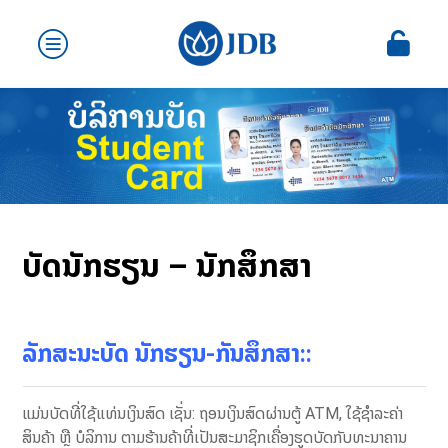
ບັດນັກຮຽນ – ນັກສຶກສາ
ລັກສະນະບັດ ນັກຮຽນ-ກັນສຶກສາ:
:
ແມ່ນບັດທີ່ໃຊ້ແທ່ນເງິນສົດ ເຊັ່ນ: ຖອນເງິນສົດຜ່ານຕູ້ ATM, ໃຊ້ຊຳລະຄ່າ
ສິນຄ້າ ຫຼື ບໍລິການ ຕາມຮ້ານຄ້າທີ່ເປັນສະມາຊິກເຄື່ອງຮູດບັດກັບທະນາຄານ