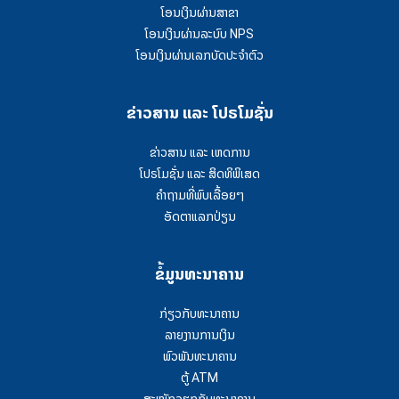
ໂອນເງິນຜ່ານສາຂາ
ໂອນເງິນຜ່ານລະບົບ NPS
ໂອນເງິນຜ່ານເລກບັດປະຈຳຕົວ
ຂ່າວສານ ແລະ ໂປຣໂມຊັ່ນ
ຂ່າວສານ ແລະ ເຫດການ
ໂປຣໂມຊັ່ນ ແລະ ສິດທິພິເສດ
ຄໍາຖາມທີ່ພົບເລື້ອຍໆ
ອັດຕາແລກປ່ຽນ
ຂໍ້ມູນທະນາຄານ
ກ່ຽວກັບທະນາຄານ
ລາຍງານການເງິນ
ພົວພັນທະນາຄານ
ຕູ້ ATM