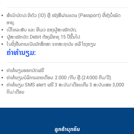
ສໍາເນົາບັດປະຈໍາຕົວ (ID) ຫຼື ໜັງສືຜ່ານແດນ (Passport) ທີ່ຍັງບໍໍ່ໝົດ
ອາຍຸ;
ເບີໂທລະສັບ ແລະ ອີເມວ ຂອງຜູ້ສະໝັກບັດ;
ຜູ້ສະໝັກບັດ Debit ຕ້ອງມີອາຍຸ 15 ປີຂຶ້ນໄປ.
ໃບຢັ້ງຢືນການເປັນນັກສຶກສາ ຈາກສະຖາບັນ ຫລື ໂຮງຮຽນ
ຄ່າທໍານຽມ:
ຄ່າທຳນຽມອອກບັດຟຣີ
ຄ່າທໍານຽມບໍລິການ​ລາຍ​ເດືອນ: 2.000 /ກີບ​ ຫຼື (24.000 ກີບ/ປີ).
ຄ່າທໍານຽມ SMS alert ຟຣີ 3 ສະບັບ/ເດືອນເກີນ 3 ສະບັບເສຍ 3,000
ກິບ/ເດືອນ
ລູກຄ້າບຸກຄົນ