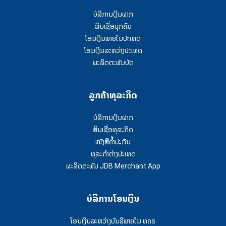
ບໍລິການເງິນຝາກ
ສີນເຊື່ອບຸກຄົນ
ໂອນເງິນພາຍໃນປະເທດ
ໂອນເງິນລະຫວ່າງປະເທດ
ຜະລິດຕະພັນບັດ
ລູກຄ້າທຸລະກິດ
ບໍລິການເງິນຝາກ
ສຶນເຊື່ອທຸລະກິດ
ໜັງສືຄໍ້າປະກັນ
ທຸລະກຳຕ່າງປະເທດ
ຜະລິດຕະພັນ JDB Merchant App
ບໍລິການໂອນເງິນ
ໂອນເງິນລະຫວ່າງບັນຊີພາຍໃນ ທຄຮ