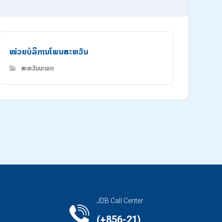
ໜ່ວຍບໍລິການໂພນສະຫວັນ
ສະຫວັນນະເຂດ
JDB Call Center
(+856-21)