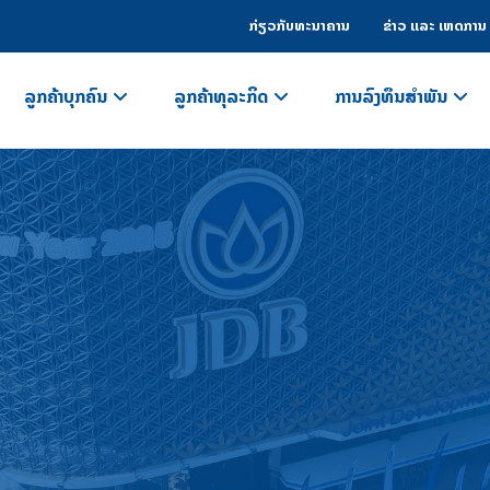
ກ່ຽວກັບທະນາຄານ
ຂ່າວ ແລະ ເຫດການ
ລູກຄ້າບຸກຄົນ
ລູກຄ້າທຸລະກິດ
ການລົງທຶນສຳພັນ