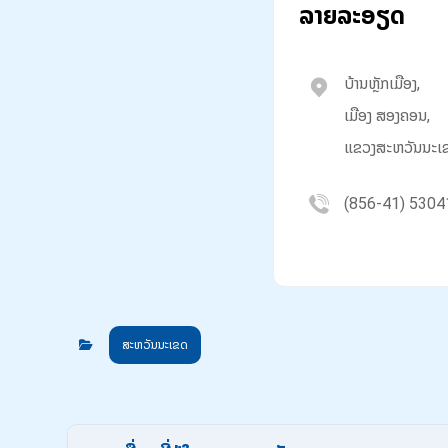
ລາຍລະອຽດ
ບ້ານຫຼັກເມືອງ,
ເມືອງ ສອງຄອນ,
ແຂວງສະຫວັນນະເ
(856-41) 5304
ສະຫວັນນະເຂດ