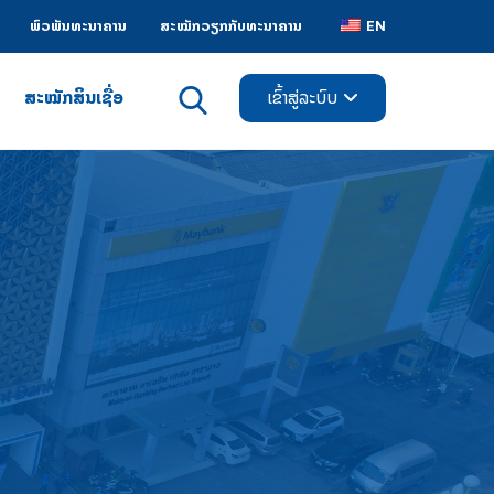
ພົວພັນທະນາຄານ
ສະໝັກວຽກກັບທະນາຄານ
EN
ສະໝັກສິນເຊື່ອ
ເຂົ້າສູ່ລະບົບ