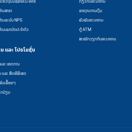
ລະຫວ່າງບັນຊີພາຍໃນ ທຄຮ
ກ່ຽວກັບທະນາຄານ
ຜ່ານສາຂາ
ລາຍງານການເງິນ
ຜ່ານລະບົບ NPS
ພົວພັນທະນາຄານ
ຜ່ານເລກບັດປະຈຳຕົວ
ຕູ້ ATM
ສະໝັກວຽກກັບທະນາຄານ
ານ ແລະ ໂປຣໂມຊັ່ນ
 ແລະ ເຫດການ
ນ ແລະ ສິດທິພິເສດ
່ພົບເລື້ອຍໆ
ລກປ່ຽນ