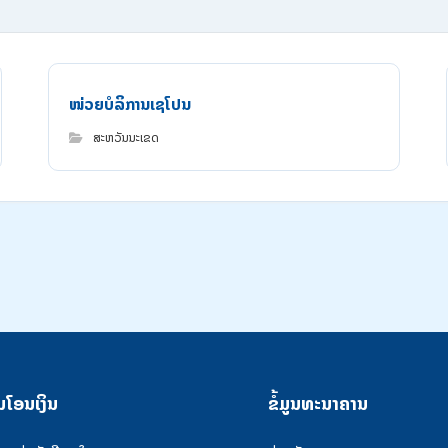
ໜ່ວຍ​ບໍ​ລິ​ການ​ເຊ​ໂປນ
ສະຫວັນນະເຂດ
ນໂອນເງິນ
ຂໍ້ມູນທະນາຄານ