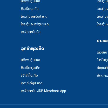
ບໍລິການເງິນຝາກ
ໂອນເງິນ
ສີນເຊື່ອບຸກຄົນ
ໂອນເງິນ
ໂອນເງິນພາຍໃນປະເທດ
ໂອນເງິນ
ໂອນເງິນລະຫວ່າງປະເທດ
ໂອນເງິນ
ຜະລິດຕະພັນບັດ
ຂ່າວສ
ລູກຄ້າທຸລະກິດ
ຂ່າວສານ
ບໍລິການເງິນຝາກ
ໂປຣໂມຊັ່
ສຶນເຊື່ອທຸລະກິດ
ຄໍາຖາມທີ
ໜັງສືຄໍ້າປະກັນ
ອັດຕາແ
ທຸລະກຳຕ່າງປະເທດ
ຜະລິດຕະພັນ JDB Merchant App