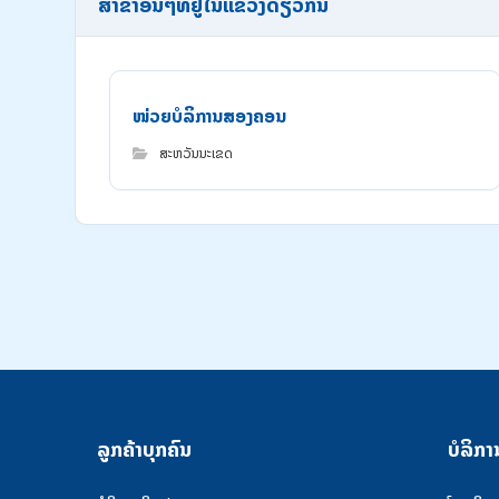
ສາຂາອື່ນໆທີ່ຢູ່ໃນແຂວງດຽວກັນ
ໜ່ວຍບໍລິການສອງຄອນ
ສະຫວັນນະເຂດ
ລູກຄ້າບຸກຄົນ
ບໍລິກາ