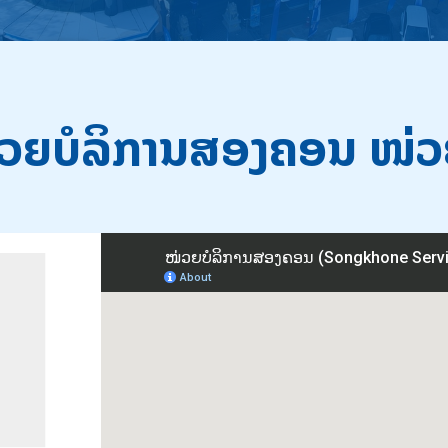
ວຍບໍລິການສອງຄອນ ໜ່