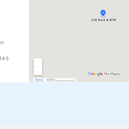
ຂດ
14-5